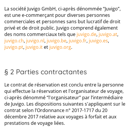
Trouvez le séjour idéal pour vous
La société Juvigo GmbH, ci-après dénommée “Juvigo”,
Répondez à quelques questions et laissez-nous faire le reste.
est une e-commerçant pour diverses personnes
commerciales et personnes sans but lucratif de droit
privé et de droit public. Juvigo comprend également
des noms commerciaux tels que
juvigo.de
,
juvigo.at
,
juvigo.ch
,
juvigo.nl
,
juvigo.be
,
juvigo.fr
,
juvigo.es
,
juvigo.pt
,
juvigo.it
et
juvigo.org
.
§ 2 Parties contractantes
Le contrat de réservation est conclu entre la personne
qui effectue la réservation et l'organisateur de voyage,
ci-après dénommé “l'organisateur” par l’intermédiaire
de Juvigo. Les dispositions suivantes s'appliquent sur le
contrat selon l’Ordonnance n° 2017-1717 du 20
décembre 2017 relative aux voyages à forfait et aux
prestations de voyage liées.