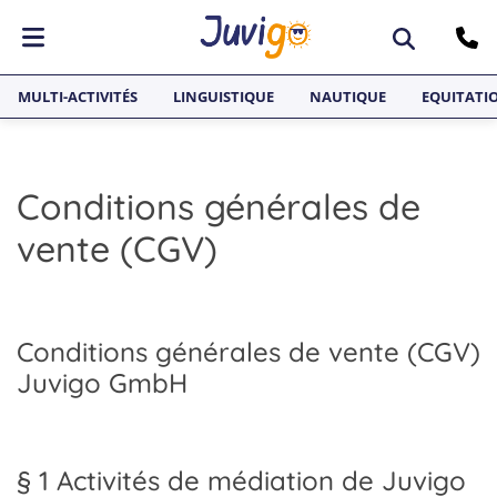
ACTIVITÉS
MULTI-ACTIVITÉS
LINGUISTIQUE
NAUTIQUE
EQUITATI
Surf
PAYS
Équitation
ACTIVITÉS
Conditions générales de
Multi-activités
Espagne
Surf, Équitation, Multi-activités, Sports nautiques, Skateboard, Snowboard
SÉJOURS LINGUISTIQUE
vente (CGV)
Sports nautiques
France
PAYS
Séjours Linguistiques Juvi
Espagne, France, Malte, Angleterre, Allemagne
Skateboard
Malte
Anglais
SÉJOURS LINGUISTIQUES
Snowboard
Angleterre
Séjours Linguistiques Juvigo, Anglais, Néerlandais, Espagnol, Allemand
Conditions générales de vente (CGV)
Néerlandais
Juvigo GmbH
Allemagne
Espagnol
Allemand
§ 1 Activités de médiation de Juvigo