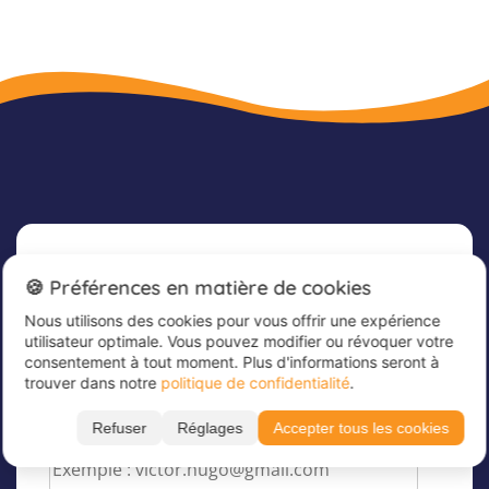
Newsletter
🍪 Préférences en matière de cookies
Nous utilisons des cookies pour vous offrir une expérience
Inscrivez-vous dès maintenant à notre
utilisateur optimale. Vous pouvez modifier ou révoquer votre
newsletter afin de rester informé et de recevoir
consentement à tout moment. Plus d'informations seront à
nos dernières offres
trouver dans notre
politique de confidentialité
.
Veuillez saisir votre adresse e-mail ici
*
Refuser
Réglages
Accepter tous les cookies