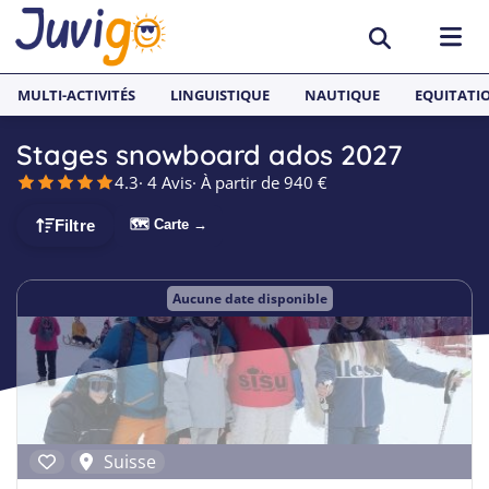
MULTI-ACTIVITÉS
LINGUISTIQUE
NAUTIQUE
EQUITATI
Stages snowboard ados 2027
ACTIVITÉS
4.3
· 4 Avis
· À partir de 940 €
Surf
PAYS
🗺 Carte →
Filtre
Équitation
Espagne
SÉJOURS LINGUISTIQUES
Aucune date disponible
Multi-activités
France
Séjours Linguistiques Juvigo
Sports nautiques
Malte
Anglais
Skateboard
Angleterre
Néerlandais
Snowboard
Allemagne
Espagnol
Suisse