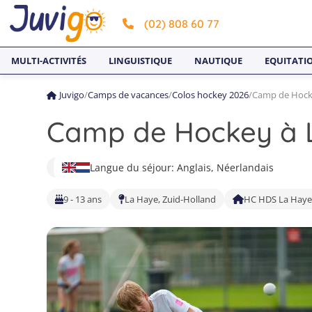
(02) 808 60 77
MULTI-ACTIVITÉS
LINGUISTIQUE
NAUTIQUE
EQUITATI
Juvigo
/
Camps de vacances
/
Colos hockey 2026
/
Camp de Hock
Camp de Hockey à 
Langue du séjour: Anglais, Néerlandais
9 - 13 ans
La Haye, Zuid-Holland
HC HDS La Haye