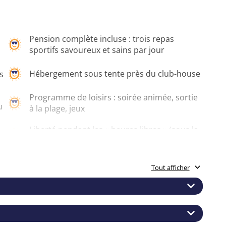
Pension complète incluse : trois repas
sportifs savoureux et sains par jour
Hébergement sous tente près du club-house
s
Programme de loisirs : soirée animée, sortie
u
à la plage, jeux
Liberté pendant les « heures libres » (sous la
surveillance des accompagnateurs, bien sûr)
Programme varié en soirée : jeux, silent
Tout afficher
disco, détente autour du feu de camp
Cadeaux de bienvenue : un t-shirt sympa, un
pull chaud et une gourde
placée sous le signe du hockey et de la convivialité.
urs enthousiastes, tu disputes des matchs dans la