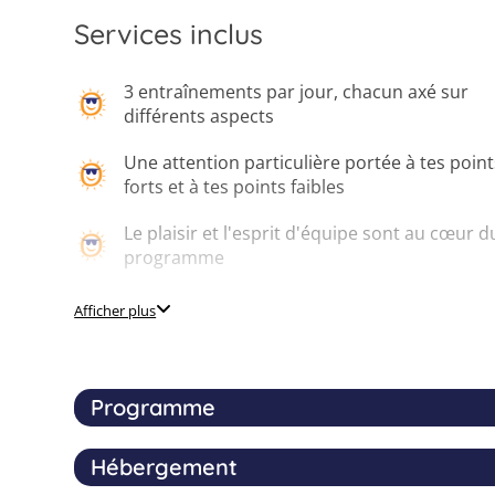
Services inclus
3 entraînements par jour, chacun axé sur
différents aspects
Une attention particulière portée à tes point
forts et à tes points faibles
Le plaisir et l'esprit d'équipe sont au cœur d
programme
Un tournoi passionnant avec des finales
Afficher plus
Caractère international grâce à la présence
de participants venus du monde entier
Programme
Encadrement professionnel 24h/24 et 7j/7
Hébergement
Ce stage de hockey à La Haye, c'est une semaine 
Chaque jour, tu t'entraînes avec des entraîne