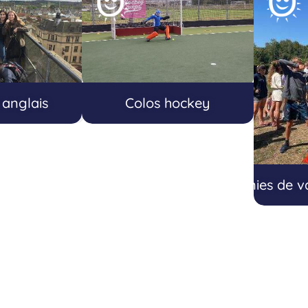
 anglais
Colos hockey
Colonies de v