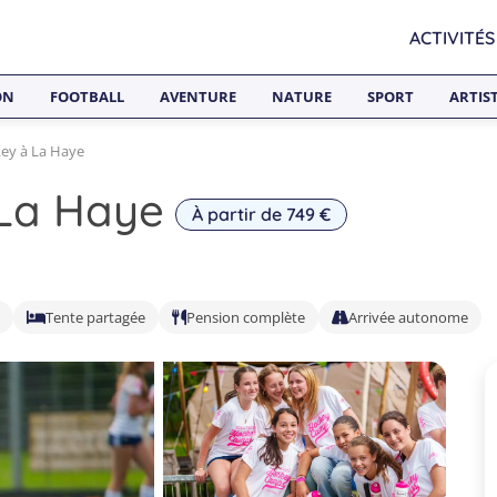
ACTIVITÉS
ON
FOOTBALL
AVENTURE
NATURE
SPORT
ARTIS
ey à La Haye
La Haye
À partir de 749 €
Tente partagée
Pension complète
Arrivée autonome