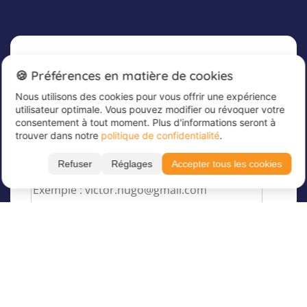
Newsletter
🍪 Préférences en matière de cookies
Nous utilisons des cookies pour vous offrir une expérience
Inscrivez-vous dès maintenant à notre
utilisateur optimale. Vous pouvez modifier ou révoquer votre
newsletter afin de rester informé et de recevoir
consentement à tout moment. Plus d'informations seront à
nos dernières offres
trouver dans notre
politique de confidentialité
.
Veuillez saisir votre adresse e-mail ici
*
Refuser
Réglages
Accepter tous les cookies