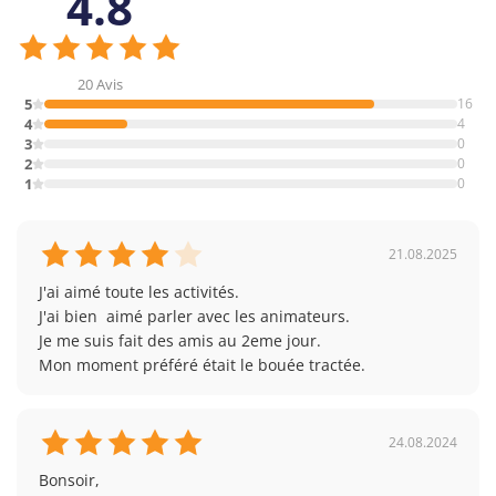
4.8
20 Avis
5
16
4
4
3
0
2
0
1
0
21.08.2025
J'ai aimé toute les activités. 

J'ai bien  aimé parler avec les animateurs.

Je me suis fait des amis au 2eme jour.

Mon moment préféré était le bouée tractée.
24.08.2024
Bonsoir, 
