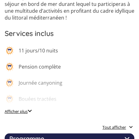
6
séjour en bord de mer durant lequel tu participeras à
une multitude d’activités en profitant du cadre idyllique
du littoral méditerranéen !
Services inclus
11 jours/10 nuits
Pension complète
Journée canyoning
Bouées tractées
Afficher plus
Kayak de mer
Tout afficher
Baptême de plongée sous-marine
Programme