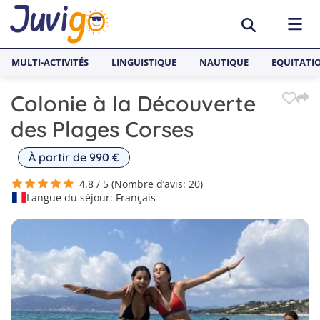
MULTI-ACTIVITÉS
LINGUISTIQUE
NAUTIQUE
EQUITATI
Colonie à la Découverte
ACTIVITÉS
des Plages Corses
Surf
PAYS
À partir de 990 €
Équitation
Espagne
SÉJOURS LINGUISTIQUES
4.8 / 5 (Nombre d’avis: 20)
Langue du séjour: Français
Multi-activités
France
Séjours Linguistiques Juvigo
Sports nautiques
Malte
Anglais
Skateboard
Angleterre
Néerlandais
1
Snowboard
Allemagne
2
Espagnol
3