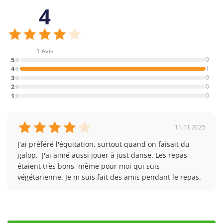
4
Click map to enable scroll zoom
1 Avis
5
0
4
1
3
0
2
0
1
0
11.11.2025
J'ai préféré l'équitation, surtout quand on faisait du 
galop.  J'ai aimé aussi jouer à just danse. Les repas 
étaient très bons, même pour moi qui suis 
végétarienne. Je m suis fait des amis pendant le repas.