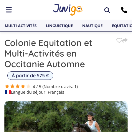
ACTIVITÉS
MULTI-ACTIVITÉS
LINGUISTIQUE
NAUTIQUE
EQUITATI
Surf
Colonie Equitation et
PAYS
Équitation
ACTIVITÉS
Multi-Activités en
Multi-activités
Espagne
Surf, Équitation, Multi-activités, Sports nautiques, Skateboard, Snowboard
SÉJOURS LINGUISTIQUE
Occitanie Automne
Sports nautiques
France
PAYS
Séjours Linguistiques Juvi
Espagne, France, Malte, Angleterre, Allemagne
À partir de 575 €
Skateboard
Malte
Anglais
SÉJOURS LINGUISTIQUES
4 / 5 (Nombre d’avis: 1)
Snowboard
Angleterre
Séjours Linguistiques Juvigo, Anglais, Néerlandais, Espagnol, Allemand
Langue du séjour: Français
Néerlandais
Allemagne
Espagnol
Allemand