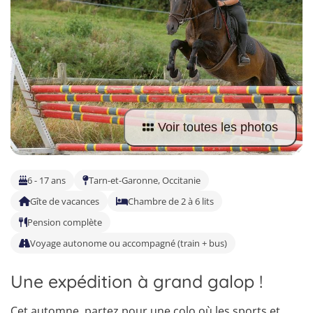
Trouvez le séjour idéal pour vous
Répondez à quelques questions et laissez-nous faire le reste.
Voir toutes les photos
6 - 17 ans
Tarn-et-Garonne, Occitanie
Gîte de vacances
Chambre de 2 à 6 lits
Pension complète
Voyage autonome ou accompagné (train + bus)
Une expédition à grand galop !
Cet automne, partez pour une colo où les sports et