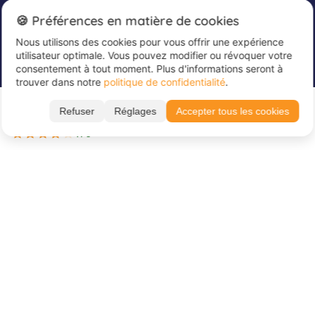
Newsletter
🍪 Préférences en matière de cookies
Nous utilisons des cookies pour vous offrir une expérience
Inscrivez-vous dès maintenant à notre
utilisateur optimale. Vous pouvez modifier ou révoquer votre
newsletter afin de rester informé et de recevoir
consentement à tout moment. Plus d'informations seront à
nos dernières offres
trouver dans notre
politique de confidentialité
.
À partir de 575 €
Veuillez saisir votre adresse e-mail ici
*
Refuser
Réglages
Accepter tous les cookies
Réserver
3 dates disponibles
4 / 5
À propos de Juvigo
À propos
Nos colonies de vacances