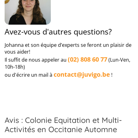
cours des dernières années.
jeux en extérieur, des soirées passées à résoudre des
énigmes ou encore les classiques soirées dansantes.
+
Assurance maladie à l'étranger
L'organisateur de ce séjour est Domaine de Lauzerte.
−
Avez-vous d'autres questions?
Important:
le voyage que vous avez décidé de faire
se déroule à l'étranger. Pour assurer parfaitement
Johanna et son équipe d’experts se feront un plaisir de
vos vacances en dehors de la Belgique, nous vous
vous aider!
recommandons notre protection 5 étoiles Premium.
(02) 808 60 77
Il suffit de nous appeler au
(Lun-Ven,
Celle-ci comprend, outre les principales conditions
10h-18h)
d’une assurance voyage, une
assurance maladie à
contact@juvigo.be
l'étranger
.
ou d'écrire un mail à
!
Avis : Colonie Equitation et Multi-
Activités en Occitanie Automne
Leaflet
|
Map data ©
OpenStreetMap
contributors