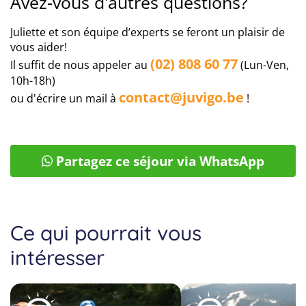
Avez-vous d'autres questions?
Paris
305€
Important:
le voyage que vous avez décidé de faire
se déroule à l'étranger. Pour assurer parfaitement
Pau
235€
Juliette et son équipe d’experts se feront un plaisir de
vos vacances en dehors de la Belgique, nous vous
Perpignan
215€
vous aider!
recommandons notre protection 5 étoiles Premium.
(02) 808 60 77
Il suffit de nous appeler au
(Lun-Ven,
Celle-ci comprend, outre les principales conditions
Rennes
410€
10h-18h)
d’une assurance voyage, une
assurance maladie à
Toulouse
155€
contact@juvigo.be
l'étranger
.
ou d'écrire un mail à
!
Partagez ce séjour via WhatsApp
Ce qui pourrait vous
intéresser