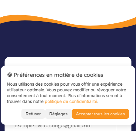
Newsletter
🍪 Préférences en matière de cookies
Nous utilisons des cookies pour vous offrir une expérience
Inscrivez-vous dès maintenant à notre
utilisateur optimale. Vous pouvez modifier ou révoquer votre
newsletter afin de rester informé et de recevoir
consentement à tout moment. Plus d'informations seront à
nos dernières offres
trouver dans notre
politique de confidentialité
.
Veuillez saisir votre adresse e-mail ici
*
Refuser
Réglages
Accepter tous les cookies