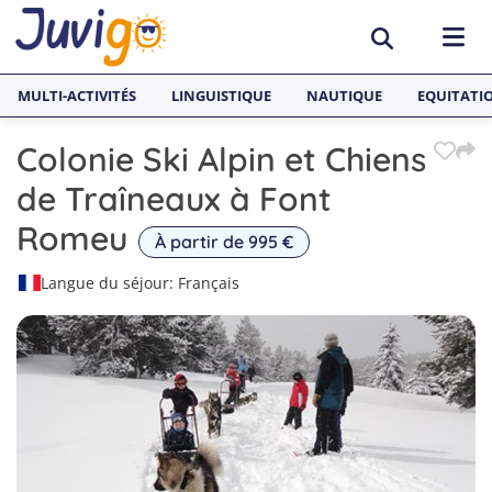
MULTI-ACTIVITÉS
LINGUISTIQUE
NAUTIQUE
EQUITATI
Colonie Ski Alpin et Chiens
ACTIVITÉS
de Traîneaux à Font
Surf
PAYS
Romeu
À partir de 995 €
Équitation
Espagne
SÉJOURS LINGUISTIQUES
Langue du séjour: Français
Multi-activités
France
Séjours Linguistiques Juvigo
Sports nautiques
Malte
Anglais
Skateboard
Angleterre
Néerlandais
1
Snowboard
Allemagne
2
Espagnol
3