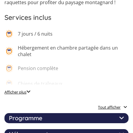
6
raquettes pour profiter du paysage montagnard !
Services inclus
7 jours / 6 nuits
Hébergement en chambre partagée dans un
chalet
Pension complète
Chiens de traîneaux
Afficher plus
2 journées de ski alpin
Tout afficher
Visite de Font Romeu
Programme
Sorties luge