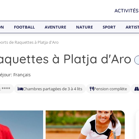
ACTIVITÉS
ON
FOOTBALL
AVENTURE
NATURE
SPORT
ARTIS
orts de Raquettes à Platja d'Aro
aquettes à Platja d'Aro
éjour: Français
k ****
Chambres partagées de 3 à 4 lits
Pension complète