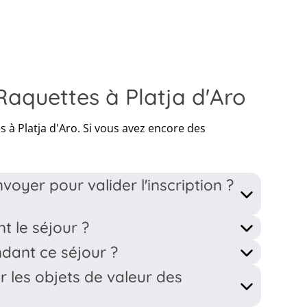
aquettes à Platja d'Aro
à Platja d'Aro. Si vous avez encore des
oyer pour valider l'inscription ?
)
t le séjour ?
profil dans votre compte MyBDK ainsi que la fiche
ndant ce séjour ?
 par l'animateur. Pour les enfants de moins de 12
és en chambre (réveil, moments des repas et avant
 les objets de valeur des
s consécutifs. Par machine à laver, il faut compter
orisent à récupérer les portables pour les nuit.
sserie.