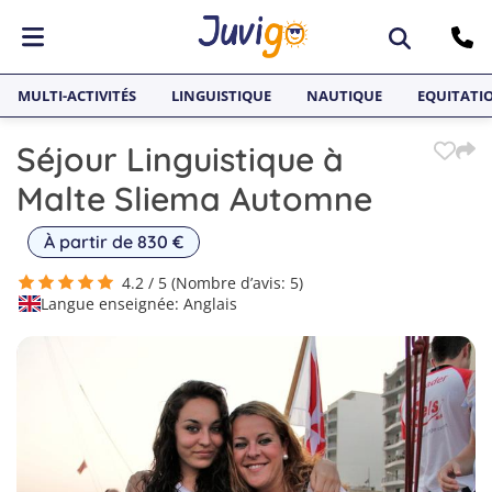
ACTIVITÉS
MULTI-ACTIVITÉS
LINGUISTIQUE
NAUTIQUE
EQUITATI
Surf
Séjour Linguistique à
PAYS
Équitation
ACTIVITÉS
Malte Sliema Automne
Multi-activités
Espagne
Surf, Équitation, Multi-activités, Sports nautiques, Skateboard, Snowboard
SÉJOURS LINGUISTIQUE
À partir de 830 €
Sports nautiques
France
PAYS
Séjours Linguistiques Juvi
Espagne, France, Malte, Angleterre, Allemagne
4.2 / 5 (Nombre d’avis: 5)
Skateboard
Malte
Langue enseignée: Anglais
Anglais
SÉJOURS LINGUISTIQUES
Snowboard
Angleterre
Séjours Linguistiques Juvigo, Anglais, Néerlandais, Espagnol, Allemand
Néerlandais
Allemagne
Espagnol
Allemand