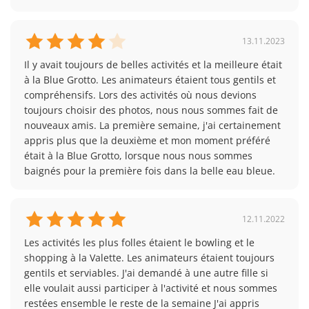
Laser Tag
Aquarium national de Malte
13.11.2023
Bowling & Hard Rock Cafe
Il y avait toujours de belles activités et la meilleure était 
Best of Gozo & Comino Cruise
à la Blue Grotto. Les animateurs étaient tous gentils et 
compréhensifs. Lors des activités où nous devions 
Esplora Interactive Science Centre
toujours choisir des photos, nous nous sommes fait de 
nouveaux amis. La première semaine, j'ai certainement 
L'organisateur de ce séjour est Juvigo Travel.
appris plus que la deuxième et mon moment préféré 
était à la Blue Grotto, lorsque nous nous sommes 
baignés pour la première fois dans la belle eau bleue.
12.11.2022
Les activités les plus folles étaient le bowling et le 
shopping à la Valette. Les animateurs étaient toujours 
gentils et serviables. J'ai demandé à une autre fille si 
elle voulait aussi participer à l'activité et nous sommes 
restées ensemble le reste de la semaine J'ai appris 