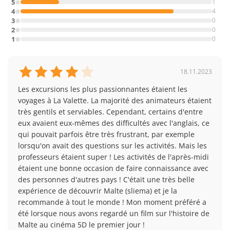
5
1
d'organisation.
composition du groupe. Si une date ou le vol souhaité
4
4
n'est plus disponible, nous vous contacterons dès
3
0
que possible après la réservation. Cependant, dans la
2
0
Activités optionnelles
grande majorité des cas, tout est en ordre et nous
1
0
vous confirmerons rapidement votre voyage par e-
mail.
Réservation sur place (sélection/exemples)
18.11.2023
Les jours sans activité fixe (généralement le mercredi
Les excursions les plus passionnantes étaient les 
et le samedi), vous pouvez réserver des excursions
voyages à La Valette. La majorité des animateurs étaient 
facultatives. Cependant, celles-ci ont presque
très gentils et serviables. Cependant, certains d'entre 
toujours un nombre minimum de participants.
eux avaient eux-mêmes des difficultés avec l'anglais, ce 
Inscrivez-vous donc à l'avance (environ 2 à 3 jours
qui pouvait parfois être très frustrant, par exemple 
avant) au
Leisure Desk
de l'école ou auprès de vos
lorsqu'on avait des questions sur les activités. Mais les 
accompagnateurs afin d'augmenter les chances de
professeurs étaient super ! Les activités de l'après-midi 
trouver suffisamment de personnes pour l'excursion.
étaient une bonne occasion de faire connaissance avec 
des personnes d'autres pays ! C'était une très belle 
expérience de découvrir Malte (sliema) et je la 
Exemple d'activité
recommande à tout le monde ! Mon moment préféré a 
été lorsque nous avons regardé un film sur l'histoire de 
Croisière à Comino et Golden Bay
Malte au cinéma 5D le premier jour !