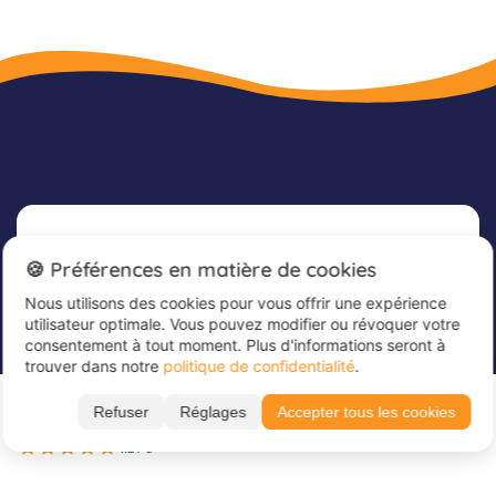
Newsletter
🍪 Préférences en matière de cookies
Nous utilisons des cookies pour vous offrir une expérience
Inscrivez-vous dès maintenant à notre
utilisateur optimale. Vous pouvez modifier ou révoquer votre
newsletter afin de rester informé et de recevoir
consentement à tout moment. Plus d'informations seront à
nos dernières offres
trouver dans notre
politique de confidentialité
.
À partir de 830 €
Veuillez saisir votre adresse e-mail ici
*
Refuser
Réglages
Accepter tous les cookies
Réserver
7 dates disponibles
4.2 / 5