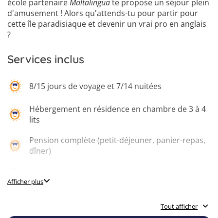
école partenaire
Maltalingua
te propose un séjour plein
d'amusement ! Alors qu'attends-tu pour partir pour
cette île paradisiaque et devenir un vrai pro en anglais
?
Services inclus
8/15 jours de voyage et 7/14 nuitées
Hébergement en résidence en chambre de 3 à 4
lits
Pension complète (petit-déjeuner, panier-repas,
dîner)
Transfert aller-retour de/vers l'aéroport
Afficher plus
Programme de loisirs varié
Tout afficher