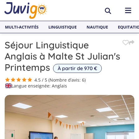
MULTI-ACTIVITÉS
LINGUISTIQUE
NAUTIQUE
EQUITATI
Séjour Linguistique
ACTIVITÉS
Anglais à Malte St Julian's
Surf
PAYS
Printemps
À partir de 970 €
Équitation
Espagne
SÉJOURS LINGUISTIQUES
4.5 / 5 (Nombre d’avis: 6)
Langue enseignée: Anglais
Multi-activités
France
Séjours Linguistiques Juvigo
Sports nautiques
Malte
Anglais
Skateboard
Angleterre
Néerlandais
Snowboard
Allemagne
Espagnol