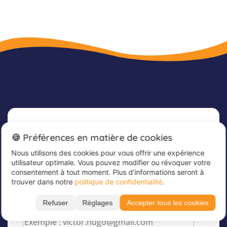
Newsletter
🍪 Préférences en matière de cookies
Nous utilisons des cookies pour vous offrir une expérience
Inscrivez-vous dès maintenant à notre
utilisateur optimale. Vous pouvez modifier ou révoquer votre
newsletter afin de rester informé et de recevoir
consentement à tout moment. Plus d'informations seront à
nos dernières offres
trouver dans notre
politique de confidentialité
.
Veuillez saisir votre adresse e-mail ici
*
Refuser
Réglages
Accepter tous les cookies