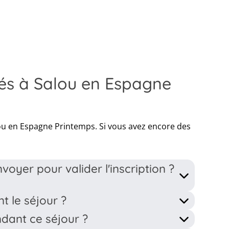
tés à Salou en Espagne
lou en Espagne Printemps. Si vous avez encore des
oyer pour valider l'inscription ?
)
t le séjour ?
profil dans votre compte MyBDK ainsi que la fiche
ndant ce séjour ?
 par l'animateur. Pour les enfants de moins de 12