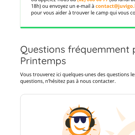
18h) ou envoyez un e-mail à
contact@juvigo.
Nous travaillons depuis des années main dans
pour vous aider à trouver le camp qui vous co
est une compagnie d'assurance de voyage re
voyageurs. Grâce à un excellent service client et
Click map to enable scroll zoom
pu permettre à de nombreux clients de voyager e
Assurance maladie à l'étranger
Questions fréquemment po
Printemps
Important:
le voyage que vous avez décidé de fai
vos vacances en dehors de la Belgique, nou
Premium. Celle-ci comprend, outre les principal
Vous trouverez ici quelques-unes des questions le
maladie à l'étranger
.
questions, n’hésitez pas à nous contacter.