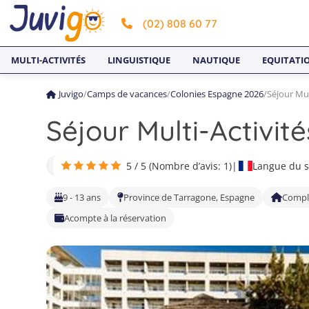
(02) 808 60 77
MULTI-ACTIVITÉS
LINGUISTIQUE
NAUTIQUE
EQUITATI
Juvigo
/
Camps de vacances
/
Colonies Espagne 2026
/
Séjour Mul
Séjour Multi-Activi
5 / 5 (Nombre d’avis: 1)
|
Langue du s
9 - 13 ans
Province de Tarragone, Espagne
Comple
Acompte à la réservation
1
4
7
2
5
8
3
6