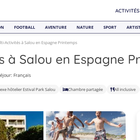
ACTIVITÉS
ON
FOOTBALL
AVENTURE
NATURE
SPORT
ARTIS
ti-Activités à Salou en Espagne Printemps
tés à Salou en Espagne P
éjour: Français
xe hôtelier Estival Park Salou
Chambre partagée
All inclusive