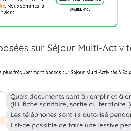
be
. Nous sommes là
Leaflet
|
Map data ©
OpenStreetMap
contributors
 la main avec HanseMerkur. L’assureur HanseMerkur
SCANNE-MOI
nvient !
nommée qui propose des solutions sur mesure aux
 à un traitement rapide des sinistres, nous avons déjà
n toute sécurité au cours des dernières années.
sées sur Séjour Multi-Activi
re se déroule à l'étranger. Pour assurer parfaitement
s vous recommandons notre protection 5 étoiles
es conditions d’une assurance voyage, une
assurance
s plus fréquemment posées sur Séjour Multi-Activités à Sa
Quels documents sont à remplir et à env
(ID, fiche sanitaire, sortie du territoire..
Les téléphones sont-ils autorisé pendan
Les documents nécessaires sont accessibles sur votre 
médicale.
Est-ce possible de faire une lessive pe
Oui, mais toujours en dehors des activités dispensées