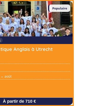
Populaire
s
stique Anglais à Utrecht
t → août
À partir de 710 €