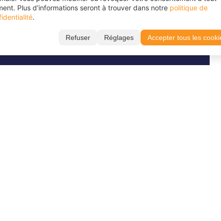
ent. Plus d'informations seront à trouver dans notre
politique de
Séjours linguistiques Angleterre
identialité
.
Séjours linguistiques néerlandais
Refuser
Réglages
Accepter tous les cooki
Séjours linguistiques sportifs
Ecrivez-nous sur
Suivez-nous sur
WhatsApp
TikTok
kies
CGV
Protection des données
Mentions 