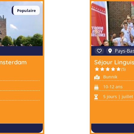
Populaire
Pays-Ba
Amsterdam
Séjour Lingui
(5)
Bunnik
10-12 ans
5 jours | juille