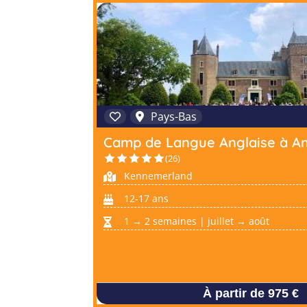
Pays-Bas
Camp de Langue Anglaise à 
(26)
Kennemerland
12-17 ans
1 → 2 semaines | juillet → août
À partir de 975 €