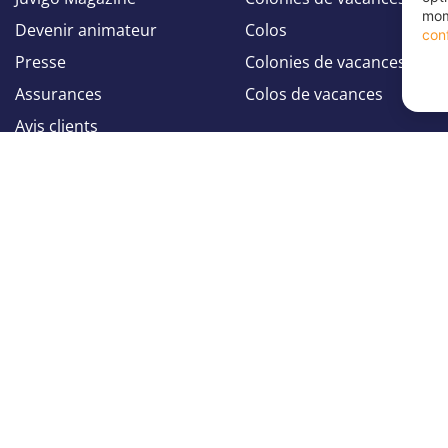
mom
Devenir animateur
Colos
conf
Presse
Colonies de vacances été
Assurances
Colos de vacances
Avis clients
Suivez-nous sur
Suivez-nous sur
Facebook
Instagram
Paramètres des coo