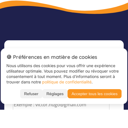
Newsletter
🍪 Préférences en matière de cookies
Nous utilisons des cookies pour vous offrir une expérience
Inscrivez-vous dès maintenant à notre
utilisateur optimale. Vous pouvez modifier ou révoquer votre
newsletter afin de rester informé et de recevoir
consentement à tout moment. Plus d'informations seront à
nos dernières offres
trouver dans notre
politique de confidentialité
.
Veuillez saisir votre adresse e-mail ici
*
Refuser
Réglages
Accepter tous les cookies