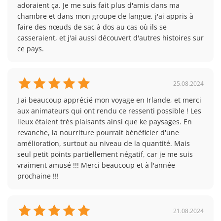
nouveaux amis et de souvenirs inoubliables.
adoraient ça. Je me suis fait plus d'amis dans ma 
chambre et dans mon groupe de langue, j'ai appris à 
faire des nœuds de sac à dos au cas où ils se 
Colo Internationale Surf et Outdoor en
casseraient, et j'ai aussi découvert d'autres histoires sur 
Irlande du Nord
ce pays.
Ce voyage est idéal pour les participants qui
souhaitent découvrir la nature irlandaise tout en
perfectionnant leur anglais au sein d'un groupe
25.08.2024
international. Un voyage similaire est proposé avec
J'ai beaucoup apprécié mon voyage en Irlande, et merci 
un
camp de surf de 3 jours
. Jetez un œil au
Colo
aux animateurs qui ont rendu ce ressenti possible ! Les 
Internationale Surf et Outdoor en Irlande du Nord
.
lieux étaient très plaisants ainsi que ke paysages. En 
revanche, la nourriture pourrait bénéficier d'une 
L'organisateur de ce séjour est Juvigo Travel.
amélioration, surtout au niveau de la quantité. Mais 
seul petit points partiellement négatif, car je me suis 
vraiment amusé !!! Merci beaucoup et à l'année 
prochaine !!!
21.08.2024