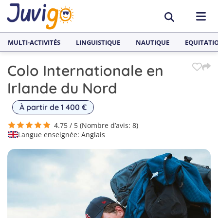
MULTI-ACTIVITÉS
LINGUISTIQUE
NAUTIQUE
EQUITATI
Colo Internationale en
ACTIVITÉS
Irlande du Nord
Surf
PAYS
À partir de 1 400 €
Équitation
Espagne
SÉJOURS LINGUISTIQUES
4.75 / 5 (Nombre d’avis: 8)
Langue enseignée: Anglais
Multi-activités
France
Séjours Linguistiques Juvigo
Sports nautiques
Malte
Anglais
Skateboard
Angleterre
Néerlandais
Snowboard
Allemagne
Espagnol