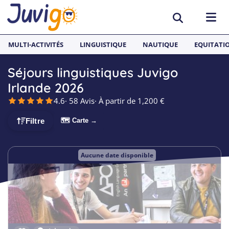
MULTI-ACTIVITÉS
LINGUISTIQUE
NAUTIQUE
EQUITATI
Séjours linguistiques Juvigo
ACTIVITÉS
Irlande 2026
4.6
· 58 Avis
· À partir de 1,200 €
Surf
PAYS
🗺 Carte →
Filtre
Équitation
Espagne
SÉJOURS LINGUISTIQUES
Multi-activités
France
Séjours Linguistiques Juvigo
Aucune date disponible
Sports nautiques
Malte
Anglais
Skateboard
Angleterre
Néerlandais
Snowboard
Allemagne
Espagnol