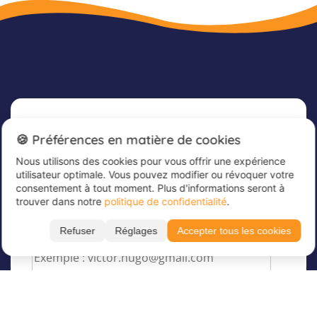
Newsletter
🍪 Préférences en matière de cookies
Nous utilisons des cookies pour vous offrir une expérience
Inscrivez-vous dès maintenant à notre
utilisateur optimale. Vous pouvez modifier ou révoquer votre
newsletter afin de rester informé et de recevoir
consentement à tout moment. Plus d'informations seront à
nos dernières offres
trouver dans notre
politique de confidentialité
.
Veuillez saisir votre adresse e-mail ici
*
Refuser
Réglages
Accepter tous les cookies