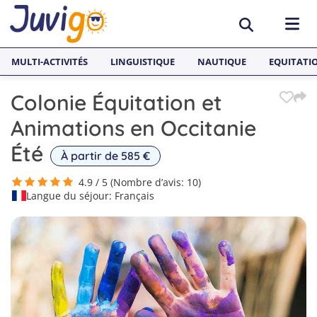
MULTI-ACTIVITÉS
LINGUISTIQUE
NAUTIQUE
EQUITATI
Colonie Équitation et
ACTIVITÉS
Animations en Occitanie
Surf
PAYS
Été
À partir de 585 €
Équitation
Espagne
SÉJOURS LINGUISTIQUES
4.9 / 5 (Nombre d’avis: 10)
Langue du séjour: Français
Multi-activités
France
Séjours Linguistiques Juvigo
Sports nautiques
Malte
Anglais
Skateboard
Angleterre
Néerlandais
Snowboard
Allemagne
Espagnol