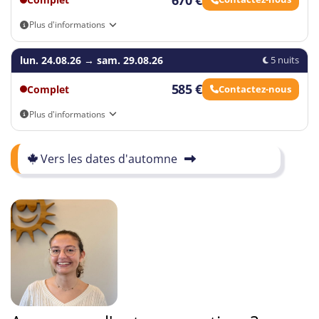
Plus d'informations
Arrivée autonome
lun. 24.08.26
→
sam. 29.08.26
5 nuits
585 €
Complet
Contactez-nous
Plus d'informations
Arrivée autonome
Vers les dates d'automne