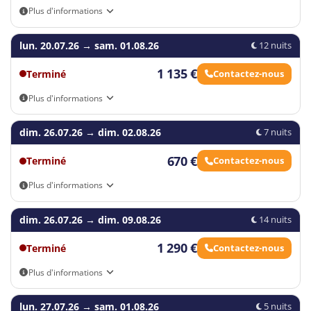
Plus d'informations
Horaire
Programme
Arrivée autonome
lun. 20.07.26
→
sam. 01.08.26
12 nuits
8:00
Réveil
1 135 €
Petit-déjeuner complet (buffet salé-
Terminé
Contactez-nous
8:30
sucré)
Plus d'informations
9:00-
Atelier équestre
Arrivée autonome
11:00
dim. 26.07.26
→
dim. 02.08.26
7 nuits
Douche/temps libre/ jeux en autonomie
11:00
670 €
Terminé
Contactez-nous
(ou encadrés pour les plus jeunes)
Plus d'informations
12:00
Déjeuner convivial sur la terrasse
Arrivée autonome
Piscine/temps calme (film ou petits jeux
dim. 26.07.26
→
dim. 09.08.26
14 nuits
14:00
pour les plus jeunes) / jeux autonomie
1 290 €
Terminé
Contactez-nous
15:30
Goûter énergisant
Plus d'informations
Jeux en plein air ou atelier thématique
16:00
encadrés
Arrivée autonome
lun. 27.07.26
→
sam. 01.08.26
5 nuits