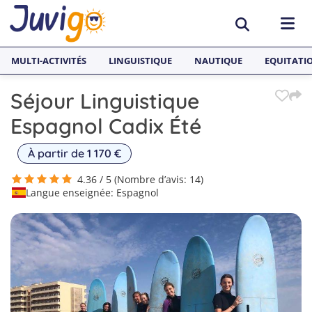
MULTI-ACTIVITÉS
LINGUISTIQUE
NAUTIQUE
EQUITATI
Séjour Linguistique
ACTIVITÉS
Espagnol Cadix Été
Surf
PAYS
À partir de 1 170 €
Équitation
Espagne
SÉJOURS LINGUISTIQUES
4.36 / 5 (Nombre d’avis: 14)
Langue enseignée: Espagnol
Multi-activités
France
Séjours Linguistiques Juvigo
Sports nautiques
Malte
Anglais
Skateboard
Angleterre
Néerlandais
Snowboard
Allemagne
Espagnol