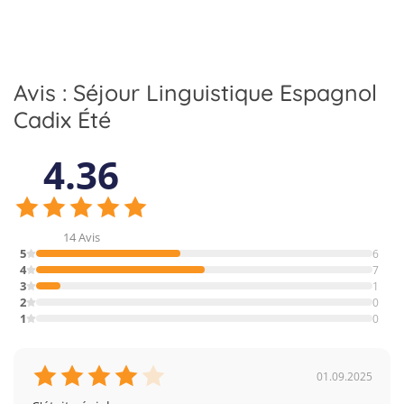
Avis : Séjour Linguistique Espagnol
Cadix Été
4.36
14 Avis
5
6
4
7
3
1
2
0
1
0
01.09.2025