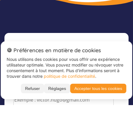
Newsletter
🍪 Préférences en matière de cookies
Nous utilisons des cookies pour vous offrir une expérience
Inscrivez-vous dès maintenant à notre
utilisateur optimale. Vous pouvez modifier ou révoquer votre
newsletter afin de rester informé et de recevoir
consentement à tout moment. Plus d'informations seront à
nos dernières offres
trouver dans notre
politique de confidentialité
.
Veuillez saisir votre adresse e-mail ici
*
Refuser
Réglages
Accepter tous les cookies