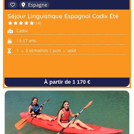
Espagne
Séjour Linguistique Espagnol Cadix Été
(14)
Cadix
13-17 ans
1 → 3 semaines | juin → août
À partir de 1 170 €