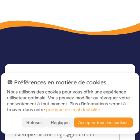
Newsletter
🍪 Préférences en matière de cookies
Nous utilisons des cookies pour vous offrir une expérience
Inscrivez-vous dès maintenant à notre
utilisateur optimale. Vous pouvez modifier ou révoquer votre
newsletter afin de rester informé et de recevoir
consentement à tout moment. Plus d'informations seront à
nos dernières offres
trouver dans notre
politique de confidentialité
.
Veuillez saisir votre adresse e-mail ici
*
Refuser
Réglages
Accepter tous les cookies