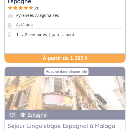
Espagne
(2)
Pyrénées Aragonaises
8-18 ans
1 → 2 semaines | juin → août
À partir de 1 395 €
Aucune date disponible
Espagne
Séjour Linguistique Espagnol à Malaga