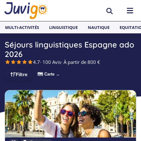
MULTI-ACTIVITÉS
LINGUISTIQUE
NAUTIQUE
EQUITATI
Séjours linguistiques Espagne ado
ACTIVITÉS
2026
4.7
· 100 Avis
· À partir de 800 €
Surf
PAYS
🗺 Carte →
Filtre
Équitation
Espagne
SÉJOURS LINGUISTIQUES
Multi-activités
France
Séjours Linguistiques Juvigo
Sports nautiques
Malte
Anglais
Skateboard
Angleterre
Néerlandais
Snowboard
Allemagne
Espagnol