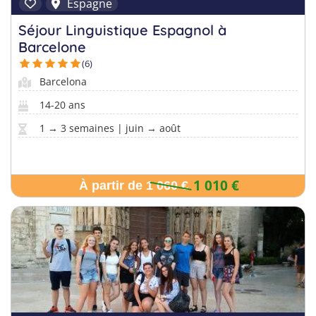
Allemand
Espagne
Séjour Linguistique Espagnol à
Barcelone
(6)
Barcelona
14-20 ans
1 → 3 semaines | juin → août
1 010 €
À partir de 1 060 €