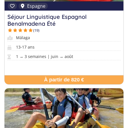
Espagne
Séjour Linguistique Espagnol
Benalmadena Été
(19)
Málaga
13-17 ans
1 → 3 semaines | juin → août
À partir de 820 €