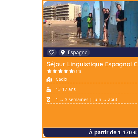
Espagne
Séjour Linguistique Espagnol C
(14)
Cadix
13-17 ans
1 → 3 semaines | juin → août
À partir de 1 170 €