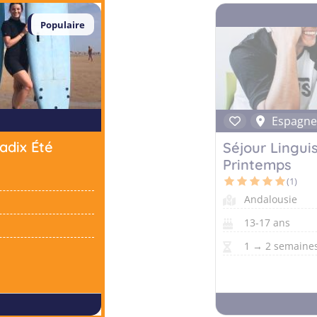
Populaire
Espagn
adix Été
Séjour Lingui
Printemps
(1)
Andalousie
13-17 ans
1 → 2 semaines