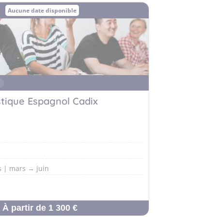
Aucune date disponible
e
stique Espagnol Cadix
 | mars → juin
À partir de 1 300 €