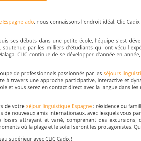
ue Espagne ado
, nous connaissons l'endroit idéal. Clic Cadi
epuis ses débuts dans une petite école, l'équipe s'est d
 soutenue par les milliers d'étudiants qui ont vécu l'exp
 Malaga. CLIC continue de se développer d'année en année, g
roupe de professionnels passionnés par les
séjours linguist
à travers une approche participative, interactive et dyn
le et vous serez en contact direct avec la langue dans les r
rs de votre
séjour linguistique Espagne
: résidence ou famil
-vous de nouveaux amis internationaux, avec lesquels vous p
oisirs attrayant et varié, comprenant des excursions, des 
moments où la plage et le soleil seront les protagonistes. 
veau supérieur avec CLIC Cadix !