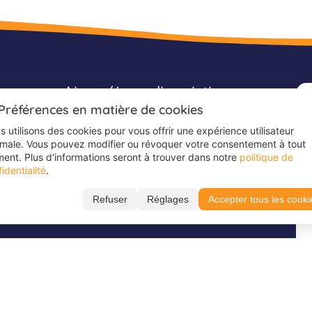
acances
Nos séjours linguistiques
 Préférences en matière de cookies
Séjours linguistiques
 utilisons des cookies pour vous offrir une expérience utilisateur
Séjours linguistiques anglais
imale. Vous pouvez modifier ou révoquer votre consentement à tout
ent. Plus d'informations seront à trouver dans notre
politique de
Séjours linguistiques Angleterre
identialité
.
Séjours linguistiques néerlandais
Refuser
Réglages
Accepter tous les cooki
Séjours linguistiques sportifs
Ecrivez-nous sur
Suivez-nous sur
WhatsApp
TikTok