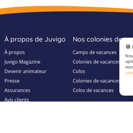
À propos de Juvigo
Nos colonies de v
🍪
À propos
Camps de vacances
Nous
Juvigo Magazine
Colonies de vacances
opt
mom
Devenir animateur
Colos
conf
Presse
Colonies de vacances été
Assurances
Colos de vacances
Avis clients
Suivez-nous sur
Suivez-nous sur
Facebook
Instagram