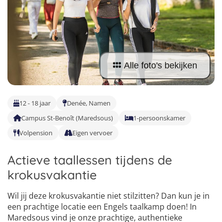
Taalvakanties Nederlands
Malta
Surfkampen Buitenland
Taalvakanties Duits
Nederland
Surfkampen 18+
Taalvakanties Italiaans
Buitenland
Alle foto's bekijken
12 - 18 jaar
Denée, Namen
Campus St-Benoît (Maredsous)
1-persoonskamer
Volpension
Eigen vervoer
Actieve taallessen tijdens de
krokusvakantie
Wil jij deze krokusvakantie niet stilzitten? Dan kun je in
een prachtige locatie een Engels taalkamp doen! In
Maredsous vind je onze prachtige, authentieke