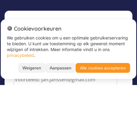
Nieuwsbrief
🍪 Cookievoorkeuren
We gebruiken cookies om u een optimale gebruikerservaring
Meld u nu aan voor onze nieuwsbrief om
te bieden. U kunt uw toestemming op elk gewenst moment
geweldige aanbiedingen te ontvangen en op de
wijzigen of intrekken. Meer informatie vindt u in ons
hoogte te blijven!
privacybeleid
.
Voer hier uw e-mailadres in
*
Weigeren
Aanpassen
Alle cookies accepteren
Over Juvigo