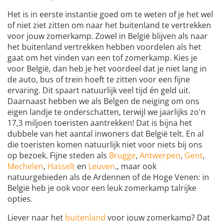
Het is in eerste instantie goed om te weten of je het wel
of niet ziet zitten om naar het buitenland te vertrekken
voor jouw zomerkamp. Zowel in België blijven als naar
het buitenland vertrekken hebben voordelen als het
gaat om het vinden van een tof zomerkamp. Kies je
voor België, dan heb je het voordeel dat je niet lang in
de auto, bus of trein hoeft te zitten voor een fijne
ervaring. Dit spaart natuurlijk veel tijd én geld uit.
Daarnaast hebben we als Belgen de neiging om ons
eigen landje te onderschatten, terwijl we jaarlijks zo'n
17,3 miljoen toeristen aantrekken! Dat is bijna het
dubbele van het aantal inwoners dat België telt. En al
die toeristen komen natuurlijk niet voor niets bij ons
op bezoek. Fijne steden als
Brugge
,
Antwerpen
,
Gent
,
Mechelen
,
Hasselt
en
Leuven
., maar ook
natuurgebieden als de Ardennen of de Hoge Venen: in
België heb je ook voor een leuk zomerkamp talrijke
opties.
Liever naar het
buitenland
voor jouw zomerkamp? Dat