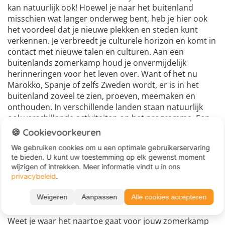
kan natuurlijk ook! Hoewel je naar het buitenland
misschien wat langer onderweg bent, heb je hier ook
het voordeel dat je nieuwe plekken en steden kunt
verkennen. Je verbreedt je culturele horizon en komt in
contact met nieuwe talen en culturen. Aan een
buitenlands zomerkamp houd je onvermijdelijk
herinneringen voor het leven over. Want of het nu
Marokko, Spanje of zelfs Zweden wordt, er is in het
buitenland zoveel te zien, proeven, meemaken en
onthouden. In verschillende landen staan natuurlijk
ook verschillende activiteiten op het programma. Een
kano
-expeditie, liever surfen of net helemaal chillen op
🍪 Cookievoorkeuren
een zomerkamp chill: bij ons ben je welkom.
We gebruiken cookies om u een optimale gebruikerservaring
te bieden. U kunt uw toestemming op elk gewenst moment
Kortom: of je nu voor het binnen- of buitenland kiest,
wijzigen of intrekken. Meer informatie vindt u in ons
vervelen zul je je niet op een zomerkamp met Juvigo.
privacybeleid
.
Weigeren
Aanpassen
Alle cookies accepteren
Kies een activiteit
Weet je waar het naartoe gaat voor jouw zomerkamp