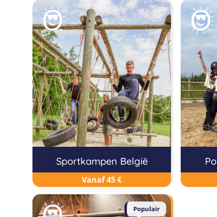
Sportkampen België
Po
Vanaf 45 €
Populair