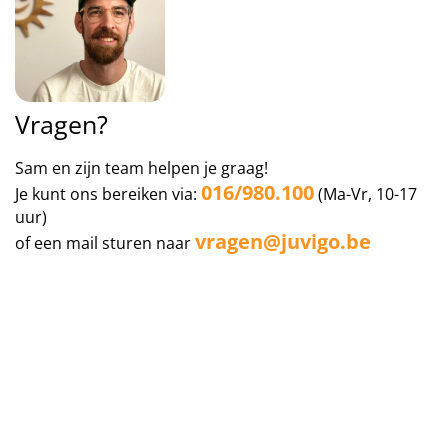
Taalvakanties Nederlands
Malta
Surfkampen Buitenland
Taalvakanties Duits
Nederland
Surfkampen 18+
Taalvakanties Italiaans
Buitenland
Vragen?
Sam en zijn team helpen je graag!
016/980.100
Je kunt ons bereiken via:
(Ma-Vr, 10-17
uur)
vragen@juvigo.be
of een mail sturen naar