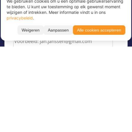
We gebruiken cookies om u een optimale gebruikerservaring
Meld u nu aan voor onze nieuwsbrief om
te bieden. U kunt uw toestemming op elk gewenst moment
geweldige aanbiedingen te ontvangen en op de
wijzigen of intrekken. Meer informatie vindt u in ons
hoogte te blijven!
privacybeleid
.
Voer hier uw e-mailadres in
*
Weigeren
Aanpassen
Alle cookies accepteren
Filteren
Toon resultaten
Taal
Over Juvigo
Maand
Over ons
Vakantiekampen
Juvigo Magazine
Leeftijd
Kinderkampen
Activiteiten
Begeleider worden