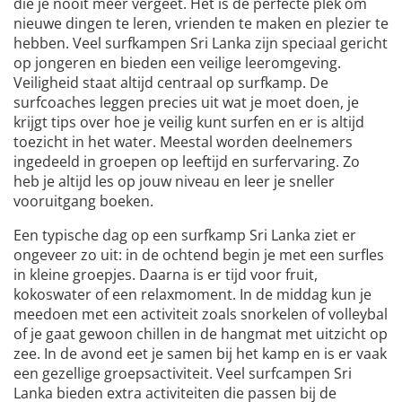
die je nooit meer vergeet. Het is de perfecte plek om
nieuwe dingen te leren, vrienden te maken en plezier te
hebben. Veel surfkampen Sri Lanka zijn speciaal gericht
op jongeren en bieden een veilige leeromgeving.
Veiligheid staat altijd centraal op surfkamp. De
surfcoaches leggen precies uit wat je moet doen, je
krijgt tips over hoe je veilig kunt surfen en er is altijd
toezicht in het water. Meestal worden deelnemers
ingedeeld in groepen op leeftijd en surfervaring. Zo
heb je altijd les op jouw niveau en leer je sneller
vooruitgang boeken.
Een typische dag op een surfkamp Sri Lanka ziet er
ongeveer zo uit: in de ochtend begin je met een surfles
in kleine groepjes. Daarna is er tijd voor fruit,
kokoswater of een relaxmoment. In de middag kun je
meedoen met een activiteit zoals snorkelen of volleybal
of je gaat gewoon chillen in de hangmat met uitzicht op
zee. In de avond eet je samen bij het kamp en is er vaak
een gezellige groepsactiviteit. Veel surfcampen Sri
Lanka bieden extra activiteiten die passen bij de