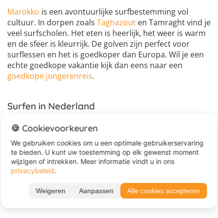
Marokko
is een avontuurlijke surfbestemming vol
cultuur. In dorpen zoals
Taghazout
en Tamraght vind je
veel surfscholen. Het eten is heerlijk, het weer is warm
en de sfeer is kleurrijk. De golven zijn perfect voor
surflessen en het is goedkoper dan Europa. Wil je een
echte goedkope vakantie kijk dan eens naar een
goedkope jongerenreis
.
Surfen in Nederland
Je hoeft niet ver te reizen om te leren surfen. In
🍪 Cookievoorkeuren
Nederland
kun je ook naar surfcamp, bijvoorbeeld in
We gebruiken cookies om u een optimale gebruikerservaring
Scheveningen,
Zeeland
, Texel,
Zandvoort
of Workum.
te bieden. U kunt uw toestemming op elk gewenst moment
Hier surf je in de Noordzee. De golven zijn misschien
wijzigen of intrekken. Meer informatie vindt u in ons
kleiner dan in Sri Lanka, maar juist daardoor goed om
privacybeleid
.
mee te beginnen. Perfect als je niet te ver van huis wilt.
Wil je nog dichter bij huis dan kan je zelfs op
surfkamp
Weigeren
Aanpassen
Alle cookies accepteren
in België
.