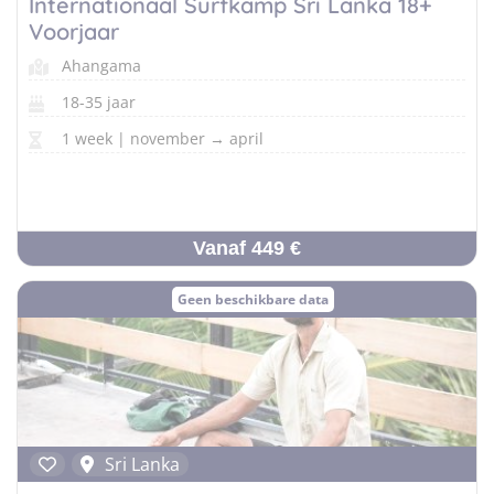
Internationaal Surfkamp Sri Lanka 18+
Voorjaar
Ahangama
18-35 jaar
1 week | november → april
Vanaf 449 €
Geen beschikbare data
Sri Lanka