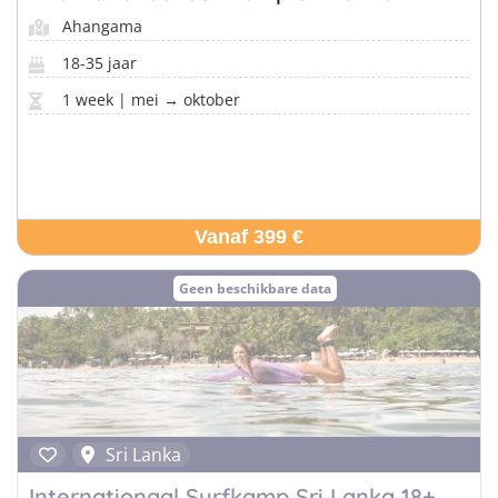
Taalvakanties Nederlands
Ahangama
Malta
Surfkampen Buitenland
Taalvakanties Duits
18-35 jaar
Nederland
Surfkampen 18+
Taalvakanties Italiaans
1 week | mei → oktober
Buitenland
Vanaf 399 €
Geen beschikbare data
Sri Lanka
Internationaal Surfkamp Sri Lanka 18+