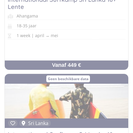
Lente
Ahangama
18-35 jaar
1 week | april → mei
Vanaf 449 €
Geen beschikbare data
Sri Lanka