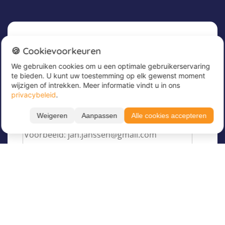
Nieuwsbrief
🍪 Cookievoorkeuren
We gebruiken cookies om u een optimale gebruikerservaring
Meld u nu aan voor onze nieuwsbrief om
te bieden. U kunt uw toestemming op elk gewenst moment
geweldige aanbiedingen te ontvangen en op de
wijzigen of intrekken. Meer informatie vindt u in ons
hoogte te blijven!
privacybeleid
.
Voer hier uw e-mailadres in
*
Weigeren
Aanpassen
Alle cookies accepteren
Filteren
Toon resultaten
Taal
Over Juvigo