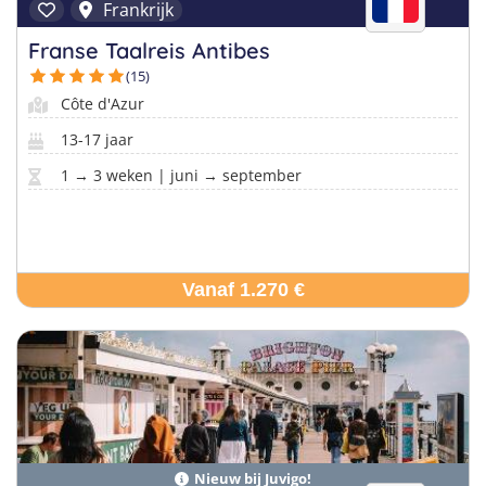
Frankrijk
Franse Taalreis Antibes
(15)
Côte d'Azur
13-17 jaar
1 → 3 weken | juni → september
Vanaf 1.270 €
Nieuw bij Juvigo!