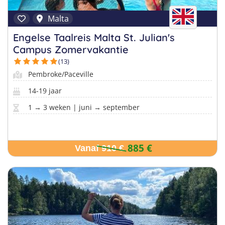
Malta
Engelse Taalreis Malta St. Julian's
Campus Zomervakantie
(13)
Pembroke/Paceville
14-19 jaar
1 → 3 weken | juni → september
885 €
Vanaf 910 €