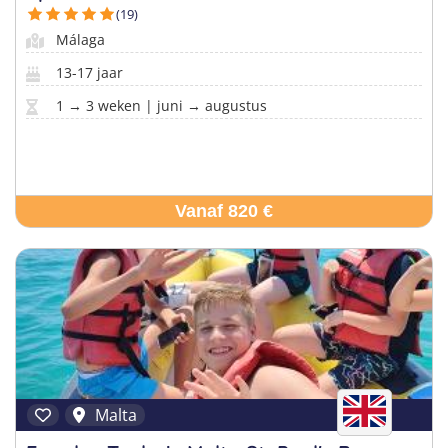
Taalvakanties Nederlands
(19)
Malta
Surfkampen Buitenland
Taalvakanties Duits
Málaga
Nederland
13-17 jaar
Surfkampen 18+
Taalvakanties Italiaans
1 → 3 weken | juni → augustus
Buitenland
Vanaf 820 €
Malta