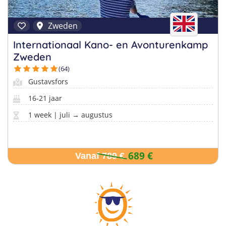
Zweden
Internationaal Kano- en Avonturenkamp
Zweden
(64)
Gustavsfors
16-21 jaar
1 week | juli → augustus
689 €
Vanaf 789 €