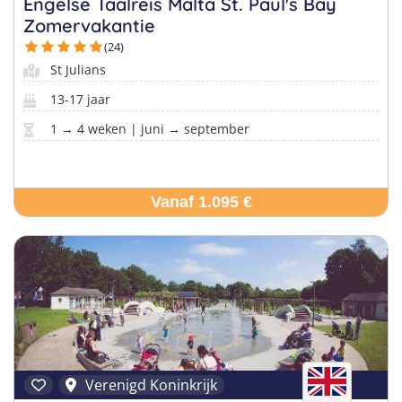
Engelse Taalreis Malta St. Paul's Bay
Zomervakantie
(24)
St Julians
13-17 jaar
1 → 4 weken | juni → september
Vanaf 1.095 €
Verenigd Koninkrijk