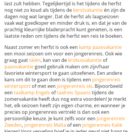
last zult hebben. Tegelijkertijd is het tijdens de herfst
nog niet zo koud als tijdens de
kerstvakantie
én zijn de
dagen nog wat langer. Dat de herfst als laagseizoen
vaak wat goedkoper en minder druk is, en dat je van de
prachtig kleurrijke bladerpracht kunt genieten, is een
laatste reden om tijdens de herfst een reis te boeken.
Naast zomer en herfst is ook een
kamp paasvakantie
een mooi seizoen om voor een jongerenreis. Ook wie
graag gaat
skiën
, kan van de
krokusvakantie
of
paasvakantie
goed gebruik maken om zijn/haar
favoriete wintersport te gaan uitoefenen. Een andere
kans om dit te gaan doen is tijdens een
jongerenreis
wintersport
of met een
jongerenreis ski
. Bijvoorbeeld
een
taalkamp Engels
of
taalreis Spaans
tijdens de
zomervakantie heeft dus nog extra voordelen! Je merkt
het, elk seizoen heeft zijn eigen charme, en wanneer je
precies op jongerenreis vertrekt is dan ook een
persoonlijke keuze. Je kunt zelfs voor een
jongerenreis
Zweden
,
jongerenreis Malta
of een
jongerenreis Italië
kiezen! Voor verveling hoef je in ieder geval niet bang te