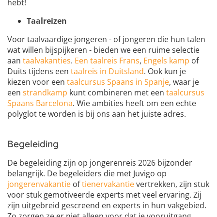
hebt!
Taalreizen
Voor taalvaardige jongeren - of jongeren die hun talen
wat willen bijspijkeren - bieden we een ruime selectie
aan
taalvakanties
.
Een taalreis Frans
,
Engels kamp
of
Duits tijdens een
taalreis in Duitsland
. Ook kun je
kiezen voor een
taalcursus Spaans in Spanje
, waar je
een
strandkamp
kunt combineren met een
taalcursus
Spaans Barcelona
. Wie ambities heeft om een echte
polyglot te worden is bij ons aan het juiste adres.
Begeleiding
De begeleiding zijn op jongerenreis 2026 bijzonder
belangrijk. De begeleiders die met Juvigo op
jongerenvakantie
of
tienervakantie
vertrekken, zijn stuk
voor stuk gemotiveerde experts met veel ervaring. Zij
zijn uitgebreid gescreend en experts in hun vakgebied.
Zo zorgen ze er niet alleen voor dat je vooruitgang