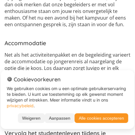
dan ook merken dat onze begeleiders er met vol
enthousiasme staan om jouw reis onvergetelijk te
maken. Of het nu een avond bij het kampvuur of eens
een ontspannen gesprek is, zijn staan in voor de fun.
Accommodatie
Net als het activiteitenpakket en de begeleiding varieert
de accommodatie op jongerenreis al naargelang de
optie die je koos. Los daarvan zorgt Juvigo er in elk
geval voor dat je accommodatie schoon, gezellig en
🍪 Cookievoorkeuren
comfortabel is. Zo kan je na een drukke dag vol
activiteiten neerploffen op je bed voor een
We gebruiken cookies om u een optimale gebruikerservaring
rustgevende nacht slaap. Voor meer informatie over
te bieden. U kunt uw toestemming op elk gewenst moment
wijzigen of intrekken. Meer informatie vindt u in ons
de accommodatie op reis kijk je in de
privacybeleid
.
kampbeschrijving, of neem je contact op met Juvigo's
klantenservice.
Weigeren
Aanpassen
Alle cookies accepteren
Vervolg het studentenleven tijdens je