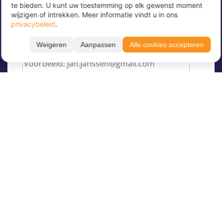
te bieden. U kunt uw toestemming op elk gewenst moment
geweldige aanbiedingen te ontvangen en op de
wijzigen of intrekken. Meer informatie vindt u in ons
hoogte te blijven!
privacybeleid
.
Voer hier uw e-mailadres in
*
Weigeren
Aanpassen
Alle cookies accepteren
Over Juvigo
Over ons
Vakantiekampen
Juvigo Magazine
Kinderkampen
Activiteiten
Begeleider worden