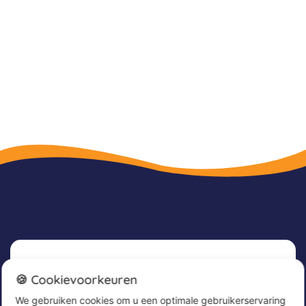
Nieuwsbrief
🍪 Cookievoorkeuren
We gebruiken cookies om u een optimale gebruikerservaring
Meld u nu aan voor onze nieuwsbrief om