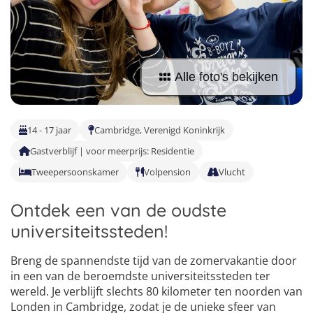
Taalvakanties Nederlands
Malta
Surfkampen Buitenland
Taalvakanties Duits
Nederland
Surfkampen 18+
Taalvakanties Italiaans
Buitenland
Alle foto's bekijken
14 - 17 jaar
Cambridge, Verenigd Koninkrijk
Gastverblijf | voor meerprijs: Residentie
Tweepersoonskamer
Volpension
Vlucht
Ontdek een van de oudste
universiteitssteden!
Breng de spannendste tijd van de zomervakantie door
in een van de beroemdste universiteitssteden ter
wereld. Je verblijft slechts 80 kilometer ten noorden van
Londen in Cambridge, zodat je de unieke sfeer van