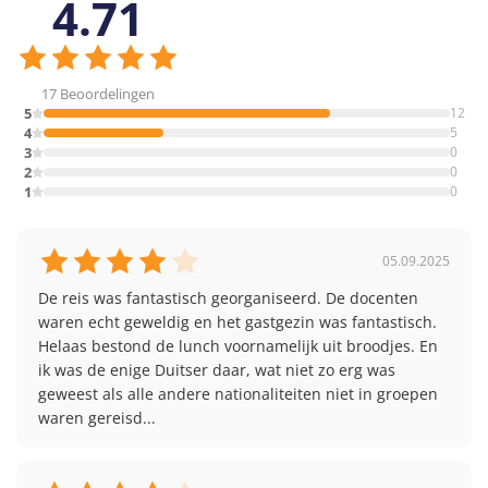
4.71
contact met ons opnemen voordat ze boeken.
Toeslag: €270 voor 2 weken
Let op: Engels +
programmeren vereist een Engelse taalvaardigheid van
minimaal B1 (ongeveer 3 jaar Engels op school) en wordt
17 Beoordelingen
alleen aangeboden met startdata 05-07 & 19-07.
5
12
4
5
3
0
Vrijetijdsprogramma
2
0
1
0
Na de lessen heb je een aantal geweldige excursies en
veel coole vrijetijdsactiviteiten verdiend.
05.09.2025
Elke week staat er
een hele dag excursie
naar Londen
en
een halve dag excursie
naar Bury St Edmunds op
De reis was fantastisch georganiseerd. De docenten 
het programma.
waren echt geweldig en het gastgezin was fantastisch. 
Helaas bestond de lunch voornamelijk uit broodjes. En 
In je vrije tijd kun je bijvoorbeeld deelnemen aan de
ik was de enige Duitser daar, wat niet zo erg was 
volgende activiteiten:
geweest als alle andere nationaliteiten niet in groepen 
waren gereisd...
Museum- of marktexcursie
Schattenjacht
Creatieve workshops (bijv. T-shirt maken)