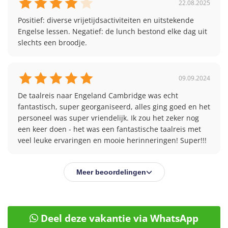
Sportactiviteiten (bijv. zwemmen, Mini Olympics)
22.08.2025
Puntentocht op de rivier
Positief: diverse vrijetijdsactiviteiten en uitstekende 
Engelse lessen. Negatief: de lunch bestond elke dag uit 
Avondactiviteiten
slechts een broodje.
De avond gaat verder met een spannend programma
met bijvoorbeeld de volgende activiteiten:
Welkomst-/afscheidsfeest
09.09.2024
Spelletjes in de tuin
De taalreis naar Engeland Cambridge was echt 
Filmavond
fantastisch, super georganiseerd, alles ging goed en het 
Sportactiviteiten (bijv. zwemmen, cricket,
personeel was super vriendelijk. Ik zou het zeker nog 
voetbal, enz.)
een keer doen - het was een fantastische taalreis met 
Vlaggenroof
veel leuke ervaringen en mooie herinneringen! Super!!!
Creatieve activiteiten
Op twee avonden per week heb je tijd voor jezelf en
Meer beoordelingen
kun je je ontspannen in je eigen accommodatie of je
vrienden nog beter leren kennen in de residentie.
Alle activiteiten zijn al inbegrepen
en hoeven niet
apart betaald te worden. Het is echter mogelijk om 2-
Deel deze vakantie via WhatsApp
3 activiteiten per week ter plaatse te boeken,