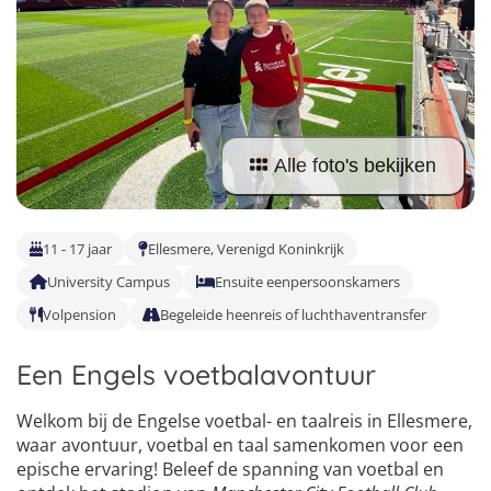
Vind jouw perfecte kamp
Beantwoord een paar korte vragen en wij doen de rest.
Alle foto's bekijken
11 - 17 jaar
Ellesmere, Verenigd Koninkrijk
University Campus
Ensuite eenpersoonskamers
Volpension
Begeleide heenreis of luchthaventransfer
Een Engels voetbalavontuur
Welkom bij de Engelse voetbal- en taalreis in Ellesmere,
waar avontuur, voetbal en taal samenkomen voor een
epische ervaring! Beleef de spanning van voetbal en