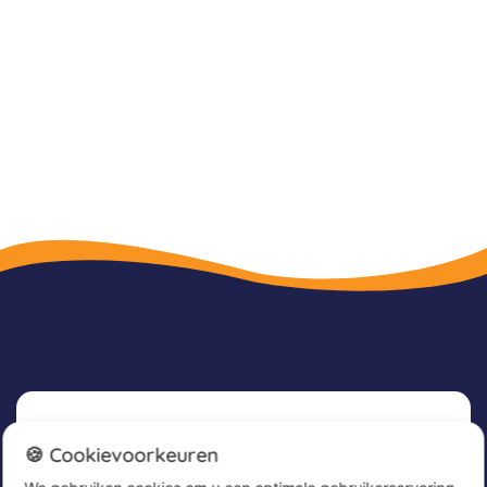
Nieuwsbrief
🍪 Cookievoorkeuren