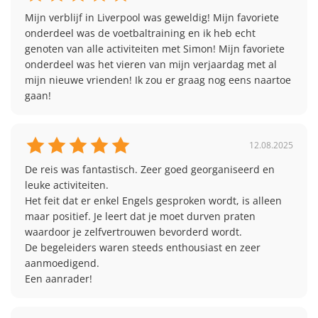
De taallessen op het taalkamp zijn allesbehalve saai.
Mijn verblijf in Liverpool was geweldig! Mijn favoriete 
De lessen zullen interactief en boeiend zijn doordat je
onderdeel was de voetbaltraining en ik heb echt 
volledig wordt ondergedompeld in de Engelse taal,
genoten van alle activiteiten met Simon! Mijn favoriete 
met verschillende spelletjes en
challenges
die je
onderdeel was het vieren van mijn verjaardag met al 
helpen om snel meer vooruitgang te boeken. Je zult
mijn nieuwe vrienden! Ik zou er graag nog eens naartoe 
worden ingedeeld in groepjes op basis van je
gaan!
taalniveau, zodat je op je eigen tempo kunt leren en
zoveel uitleg en aandacht krijgt als dat je maar nodig
hebt. Buiten de lessen om ben je samen met de
12.08.2025
andere deelnemers, waardoor je samen met je
nieuwe vrienden sneller Engels leert!
De reis was fantastisch. Zeer goed georganiseerd en 
leuke activiteiten. 

Voordat je taalvakantie begint, maak je eerst een
Het feit dat er enkel Engels gesproken wordt, is alleen 
taaltoets om je startniveau te bepalen. Op het
maar positief. Je leert dat je moet durven praten 
boekingsformulier hoef je je dus geen zorgen te
waardoor je zelfvertrouwen bevorderd wordt. 

maken over het invullen van het verkeerde niveau.
De begeleiders waren steeds enthousiast en zeer 
aanmoedigend. 

Een aanrader! 
Alternatieve programma's in Ellesmere
Naast het voetbalprogramma worden er ook andere