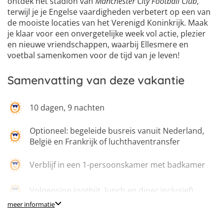
ontdek het stadion van
Manchester City Football Club
,
terwijl je je Engelse vaardigheden verbetert op een van
de mooiste locaties van het Verenigd Koninkrijk. Maak
je klaar voor een onvergetelijke week vol actie, plezier
en nieuwe vriendschappen, waarbij Ellesmere en
voetbal samenkomen voor de tijd van je leven!
Samenvatting van deze vakantie
10 dagen, 9 nachten
Optioneel: begeleide busreis vanuit Nederland,
België en Frankrijk of luchthaventransfer
Verblijf in een 1-persoonskamer met badkamer
Volpension (ontbijt, lunch en diner inclusief)
meer informatie
24/7 professionele en enthousiaste begeleiding