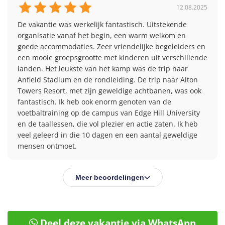
programma's aangeboden: het klassieke
12.08.2025
taalprogramma of het hockeyprogramma. Reis je
De vakantie was werkelijk fantastisch. Uitstekende 
bijvoorbeeld met een broer(tje), zus(je) of je vrienden?
organisatie vanaf het begin, een warm welkom en 
Dan is er voor ieder wat wils!
goede accommodaties. Zeer vriendelijke begeleiders en 
een mooie groepsgrootte met kinderen uit verschillende 
Lees meer en boek de Ellesmere programma's via de
landen. Het leukste van het kamp was de trip naar 
volgende advertenties:
Anfield Stadium en de rondleiding. De trip naar Alton 
Towers Resort, met zijn geweldige achtbanen, was ook 
Engelse Hockey- en Taalreis Ellesmere
€1640
fantastisch. Ik heb ook enorm genoten van de 
voetbaltraining op de campus van Edge Hill University 
Actieve Taalreis Engels Ellesmere
€1540
en de taallessen, die vol plezier en actie zaten. Ik heb 
veel geleerd in die 10 dagen en een aantal geweldige 
Deze reis wordt georganiseerd in samenwerking met Let's Go Native Ltd.
mensen ontmoet.
Meer beoordelingen
Deel deze vakantie via WhatsApp