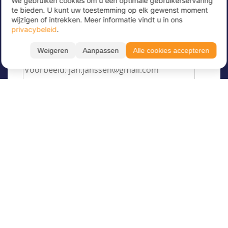
We gebruiken cookies om u een optimale gebruikerservaring
Meld u nu aan voor onze nieuwsbrief om
te bieden. U kunt uw toestemming op elk gewenst moment
geweldige aanbiedingen te ontvangen en op de
wijzigen of intrekken. Meer informatie vindt u in ons
hoogte te blijven!
privacybeleid
.
Voer hier uw e-mailadres in
*
Weigeren
Aanpassen
Alle cookies accepteren
Over Juvigo
Over ons
Vakantiekampen
Juvigo Magazine
Kinderkampen
Activiteiten
Begeleider worden