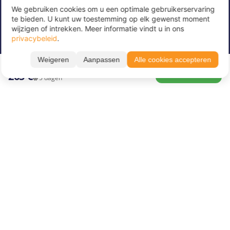
We gebruiken cookies om u een optimale gebruikerservaring
Meld u nu aan voor onze nieuwsbrief om
te bieden. U kunt uw toestemming op elk gewenst moment
geweldige aanbiedingen te ontvangen en op de
wijzigen of intrekken. Meer informatie vindt u in ons
hoogte te blijven!
privacybeleid
.
Alle periodes ➔
Voer hier uw e-mailadres in
*
Weigeren
Aanpassen
Alle cookies accepteren
17.08. – 21.08.26
BOEK NU
265 €
5 dagen
Over Juvigo
Over ons
Vakantiekampen
Juvigo Magazine
Kinderkampen
Activiteiten