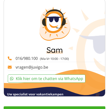
je met ons contact opnemen en kunnen wij jou de
verwachten.
kan je onder andere gebruiken voor terugbetaling van
nodige informatie bezorgen.
je mutualiteiten.
Sam
016/980.100
(Ma-Vr 10:00 - 17:00)
vragen@juvigo.be
Klik hier om te chatten via WhatsApp
Uw specialist voor vakantiekampen