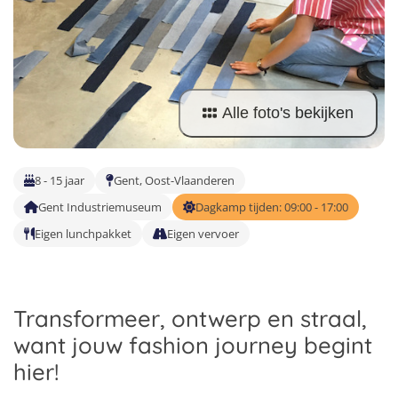
Vind jouw perfecte kamp
Beantwoord een paar korte vragen en wij doen de rest.
Alle foto's bekijken
8 - 15 jaar
Gent, Oost-Vlaanderen
Gent Industriemuseum
Dagkamp tijden: 09:00 - 17:00
Eigen lunchpakket
Eigen vervoer
Transformeer, ontwerp en straal,
want jouw fashion journey begint
hier!