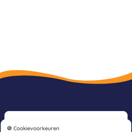
Nieuwsbrief
🍪 Cookievoorkeuren