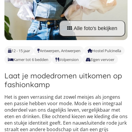
Taalvakanties Nederlands
Malta
Surfkampen Buitenland
Taalvakanties Duits
Nederland
Surfkampen 18+
Taalvakanties Italiaans
Alle foto's bekijken
Buitenland
12 - 15 jaar
Antwerpen, Antwerpen
Hostel Pulcinella
Kamer tot 6 bedden
Volpension
Eigen vervoer
Laat je modedromen uitkomen op
fashionkamp
Het is geen verrassing dat zowel meisjes als jongens
een passie hebben voor mode. Mode is een integraal
onderdeel van ons dagelijks leven, vergelijkbaar met
eten en drinken. Elke ochtend kiezen we kleding die ons
een stukje identiteit geeft. Een nauwsluitende rode jurk
straalt een andere boodschap uit dan een grijs