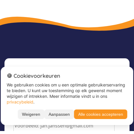
Nieuwsbrief
🍪 Cookievoorkeuren
We gebruiken cookies om u een optimale gebruikerservaring
Meld u nu aan voor onze nieuwsbrief om
te bieden. U kunt uw toestemming op elk gewenst moment
geweldige aanbiedingen te ontvangen en op de
wijzigen of intrekken. Meer informatie vindt u in ons
hoogte te blijven!
privacybeleid
.
Voer hier uw e-mailadres in
*
Weigeren
Aanpassen
Alle cookies accepteren