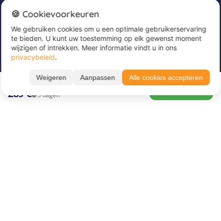
Nieuwsbrief
🍪 Cookievoorkeuren
We gebruiken cookies om u een optimale gebruikerservaring
Meld u nu aan voor onze nieuwsbrief om
te bieden. U kunt uw toestemming op elk gewenst moment
geweldige aanbiedingen te ontvangen en op de
wijzigen of intrekken. Meer informatie vindt u in ons
hoogte te blijven!
privacybeleid
.
Alle periodes ➔
Voer hier uw e-mailadres in
*
Weigeren
Aanpassen
Alle cookies accepteren
10.08. – 14.08.26
BOEK NU
289 €
5 dagen
Over Juvigo
Over ons
Vakantiekampen