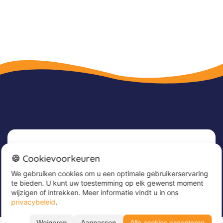
Nieuwsbrief
🍪 Cookievoorkeuren
We gebruiken cookies om u een optimale gebruikerservaring
Meld u nu aan voor onze nieuwsbrief om
te bieden. U kunt uw toestemming op elk gewenst moment
geweldige aanbiedingen te ontvangen en op de
wijzigen of intrekken. Meer informatie vindt u in ons
hoogte te blijven!
privacybeleid
.
Alle periodes ➔
Voer hier uw e-mailadres in
*
Weigeren
Aanpassen
Alle cookies accepteren