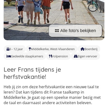
Taalvakanties Nederlands
Malta
Surfkampen Buitenland
Taalvakanties Duits
Nederland
Surfkampen 18+
Taalvakanties Italiaans
Buitenland
Alle foto's bekijken
6 - 12 jaar
Middelkerke, West-Vlaanderen
Boerderij
Gedeelde slaapkamers
Volpension
Eigen vervoer
Leer Frans tijdens je
herfstvakantie!
Heb jij zin om deze herfstvakantie een nieuwe taal te
leren? Dat kan tijdens dit Franse taalkamp in
Middelkerke. Je gaat op een speelse manier bezig met
de taal en daarnaast andere activiteiten beleven.