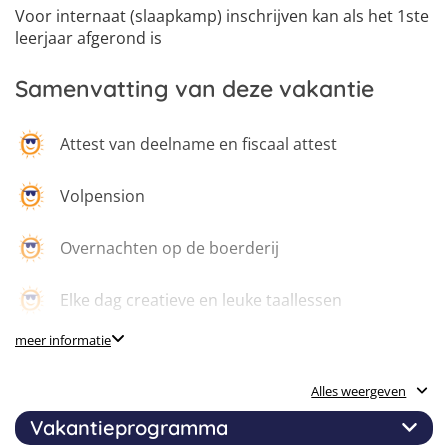
Voor internaat (slaapkamp) inschrijven kan als het 1ste
leerjaar afgerond is
Samenvatting van deze vakantie
Attest van deelname en fiscaal attest
Volpension
Overnachten op de boerderij
Elke dag creatieve en leuke taallessen
meer informatie
Gediplomeerde lesgevers
Alles weergeven
Leuke namiddagactiviteiten
Vakantieprogramma