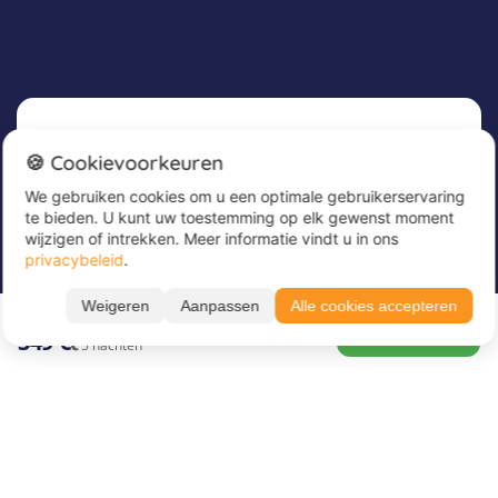
Nieuwsbrief
🍪 Cookievoorkeuren
We gebruiken cookies om u een optimale gebruikerservaring
Meld u nu aan voor onze nieuwsbrief om
te bieden. U kunt uw toestemming op elk gewenst moment
geweldige aanbiedingen te ontvangen en op de
wijzigen of intrekken. Meer informatie vindt u in ons
hoogte te blijven!
privacybeleid
.
Alle periodes ➔
Voer hier uw e-mailadres in
*
Weigeren
Aanpassen
Alle cookies accepteren
16.08. – 21.08.26
BOEK NU
349 €
5 nachten