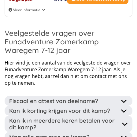
veel klanten veilig op reis kunnen helpen.
Leaflet
|
Map data ©
OpenStreetMap
contributors
Meer informatie
Eigen vervoer
Click map to enable scroll zoom
Veelgestelde vragen over
Funadventure Zomerkamp
Waregem 7-12 jaar
Hier vind je een aantal van de veelgestelde vragen over
Funadventure Zomerkamp Waregem 7-12 jaar. Als je
nog vragen hebt, aarzel dan niet om contact met ons
op te nemen.
Fiscaal en attest van deelname?
Kan ik korting krijgen voor dit kamp?
Dit kamp wordt georganiseerd door een erkende
Kan ik in meerdere keren betalen voor
jeugdorganisatie dus na afloop krijg je een attest van
Gezinskorting: Vanaf de tweede inschrijving voor
dit kamp?
deelname. Ook ontvang je een fiscaal attest wanneer je
hetzelfde gezin, tijdens hetzelfde kalenderjaar, kan u
gedurende het kamp jonger dan 14 bent. Deze attesten