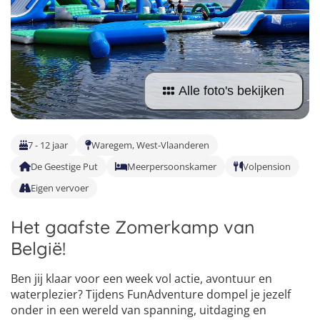
Taalvakanties Nederlands
Malta
Surfkampen Buitenland
Taalvakanties Duits
Nederland
Surfkampen 18+
Taalvakanties Italiaans
Buitenland
Alle foto's bekijken
7 - 12 jaar
Waregem, West-Vlaanderen
De Geestige Put
Meerpersoonskamer
Volpension
Eigen vervoer
Het gaafste Zomerkamp van
België!
Ben jij klaar voor een week vol actie, avontuur en
waterplezier? Tijdens FunAdventure dompel je jezelf
onder in een wereld van spanning, uitdaging en