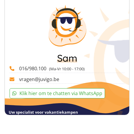
boeking betaald worden.
deelnemers kunnen hier een extra (fris)drankje of
Let wel, onze kortingen zijn niet te combineren.
snack kopen aan zeer democratische prijzen.
Sam
016/980.100
(Ma-Vr 10:00 - 17:00)
vragen@juvigo.be
Klik hier om te chatten via WhatsApp
Uw specialist voor vakantiekampen