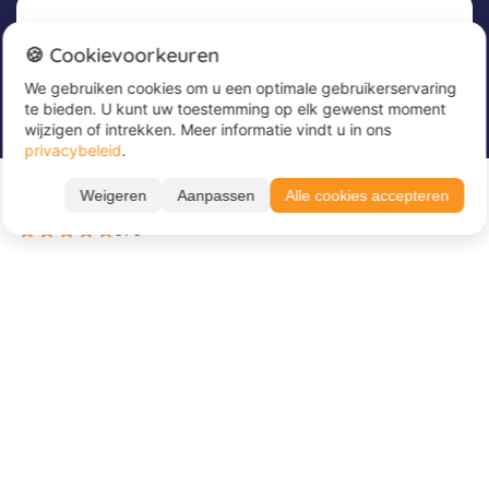
Nieuwsbrief
🍪 Cookievoorkeuren
We gebruiken cookies om u een optimale gebruikerservaring
Meld u nu aan voor onze nieuwsbrief om
te bieden. U kunt uw toestemming op elk gewenst moment
geweldige aanbiedingen te ontvangen en op de
wijzigen of intrekken. Meer informatie vindt u in ons
hoogte te blijven!
Alle periodes ➔
privacybeleid
.
24.08. – 28.08.26
Voer hier uw e-mailadres in
*
Weigeren
Aanpassen
Alle cookies accepteren
165 €
BOEK NU
5 dagen
5 / 5
Over Juvigo
Over ons