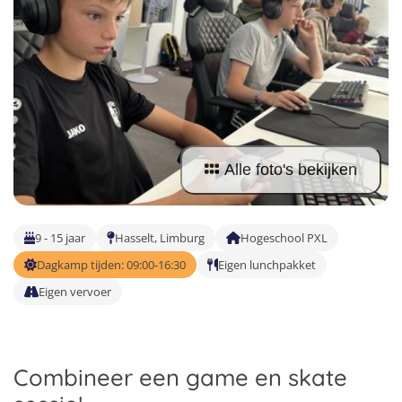
Taalvakanties Nederlands
Malta
Surfkampen Buitenland
Taalvakanties Duits
Nederland
Surfkampen 18+
Taalvakanties Italiaans
Buitenland
Alle foto's bekijken
9 - 15 jaar
Hasselt, Limburg
Hogeschool PXL
Dagkamp tijden: 09:00-16:30
Eigen lunchpakket
Eigen vervoer
Combineer een game en skate