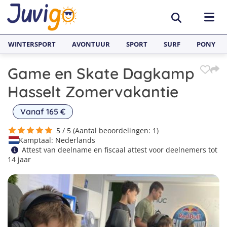
WINTERSPORT
AVONTUUR
SPORT
SURF
PONY
Game en Skate Dagkamp
BESTEMMINGEN
Hasselt Zomervakantie
België
SURFKAMPEN
Vanaf 165 €
Spanje
Surfkampen België
TAALVAKANTIES
5 / 5 (Aantal beoordelingen: 1)
Kamptaal: Nederlands
Duitsland
Surfkampen Frankrijk
Alle Juvigo Taalreizen
GROEPSREIZEN
Attest van deelname en fiscaal attest voor deelnemers tot
14 jaar
Zweden
Surfkampen Spanje
Taalvakanties Frans
Jongeren
Portugal
Surfkampen Portugal
Taalvakanties Engels
Jongvolwassenen
Frankrijk
Surfkampen Nederland
Taalvakanties Spaans
Volwassenen
Italië
Surfkampen Sri Lanka