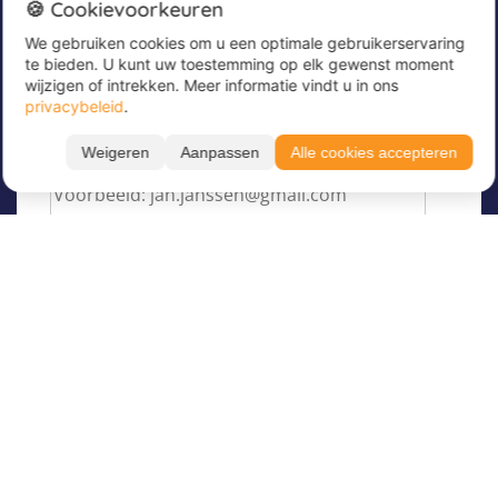
🍪 Cookievoorkeuren
We gebruiken cookies om u een optimale gebruikerservaring
Meld u nu aan voor onze nieuwsbrief om
te bieden. U kunt uw toestemming op elk gewenst moment
geweldige aanbiedingen te ontvangen en op de
wijzigen of intrekken. Meer informatie vindt u in ons
hoogte te blijven!
privacybeleid
.
Voer hier uw e-mailadres in
*
Weigeren
Aanpassen
Alle cookies accepteren
Over Juvigo
Over ons
Vakantiekampen
Juvigo Magazine