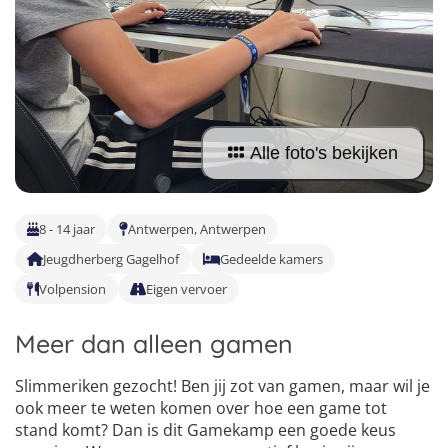
Vind jouw perfecte kamp
Beantwoord een paar korte vragen en wij doen de rest.
Alle foto's bekijken
8 - 14 jaar
Antwerpen, Antwerpen
Jeugdherberg Gagelhof
Gedeelde kamers
Volpension
Eigen vervoer
Meer dan alleen gamen
Slimmeriken gezocht! Ben jij zot van gamen, maar wil je
ook meer te weten komen over hoe een game tot
stand komt? Dan is dit Gamekamp een goede keus