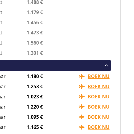
t
1.488 €
an Benagil gaan, daarna zal de boot verder op zee
t
1.179 €
 euro.
t
1.456 €
t
1.473 €
t
1.560 €
eira onveilig maken, dat kan tijdens het jetskiën. Een
t
1.301 €
wartier en daarna wissel je af met degene die eerst
n.
aar
1.180 €
BOEK NU
aar
1.253 €
BOEK NU
ingaan, je zit vast aan een boot. Niet alleen heb je
aar
1.023 €
BOEK NU
snel zal vergeten. Meerprijs:
52 euro.
aar
1.220 €
BOEK NU
aar
1.095 €
BOEK NU
drukwekkende rotskliffen van een andere manier te
aar
1.165 €
BOEK NU
aren en kennis maken met de prachtige natuur die de