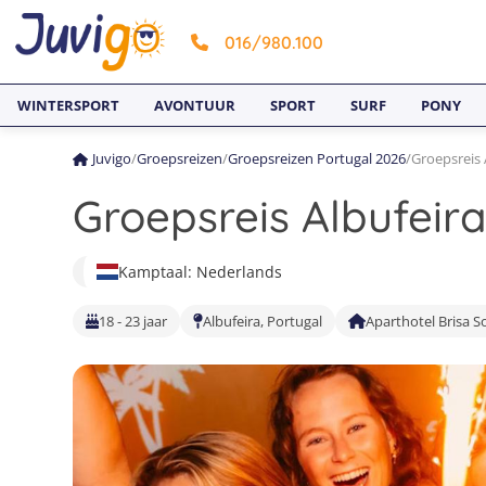
016/980.100
WINTERSPORT
AVONTUUR
SPORT
SURF
PONY
Juvigo
/
Groepsreizen
/
Groepsreizen Portugal 2026
/
Groepsreis 
Groepsreis Albufeira
Kamptaal: Nederlands
18 - 23 jaar
Albufeira, Portugal
Aparthotel Brisa S