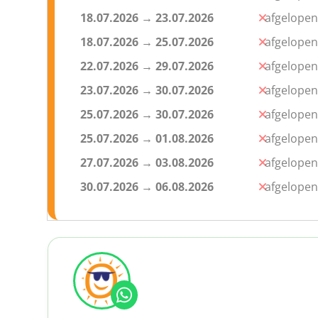
18.07.2026
→
23.07.2026
afgelopen
Events (niet inbegrepen in de p
18.07.2026
→
25.07.2026
afgelopen
22.07.2026
→
29.07.2026
afgelopen
Poolparty bij club Heaven
23.07.2026
→
30.07.2026
afgelopen
Een echte poolparty mag niet ontbreken tijdens
25.07.2026
→
30.07.2026
afgelopen
feest van start en zullen de cocktails, plaatjes 
feest afgelopen, maar kan je je klaarmaken voor 
25.07.2026
→
01.08.2026
afgelopen
27.07.2026
→
03.08.2026
afgelopen
Belize boat party
30.07.2026
→
06.08.2026
afgelopen
Vanaf 18:00 vertekt de boot uit de haven. Bij aa
drankjes en het mooie uitzicht zorgen voor de pe
het water terwijl je geniet van de ondergaande 
meteen door met het avondprogramma. Meerpri
BBQ party