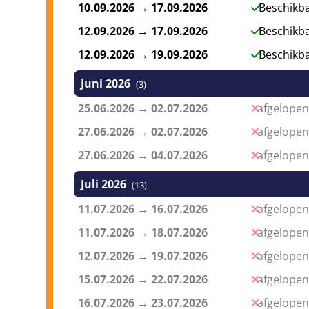
10.09.2026
→
17.09.2026
Beschikb
kust van de Algarve te bieden heeft! Krijg je h
kleine pauze aan het strand waar je een verfriss
12.09.2026
→
17.09.2026
Beschikb
een van de mooiste stranden van Portugal! Meerp
12.09.2026
→
19.09.2026
Beschikb
Juni 2026
(3)
Safari per jeep
25.06.2026
→
02.07.2026
afgelopen
We gaan gezamenlijk naar de jeep waar ervaren i
samen met de andere deelnemers off-road langs 
27.06.2026
→
02.07.2026
afgelopen
omgeving van de Algarve. Op deze manier kun je
27.06.2026
→
04.07.2026
afgelopen
maar ook genieten van de adembenemende uitz
boekbaar vanaf 1 mei. Meerprijs:
54 euro.
Juli 2026
(13)
11.07.2026
→
16.07.2026
afgelopen
Kayakken - Benagil
11.07.2026
→
18.07.2026
afgelopen
Deze excursie brengt je per kayak naar de ico
12.07.2026
→
19.07.2026
afgelopen
komen waar je anders niet zou kunnen komen, o
water. Deelnemen aan deze kayak activiteit is dus
15.07.2026
→
22.07.2026
afgelopen
van het zonnetje te kunnen genieten. Meerprijs:
16.07.2026
→
23.07.2026
afgelopen