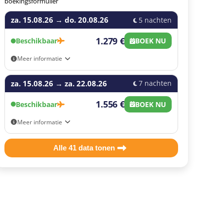
boekingsformulier
za. 15.08.26
→
do. 20.08.26
5 nachten
1.279 €
Beschikbaar
BOEK NU
Meer informatie
Aankomst- en vertrekmogelijkheden: Eigen vervoer,
za. 15.08.26
Brussel Airport - Zaventem (BRU), Brussel South
→
za. 22.08.26
7 nachten
Charleroi (CRL), Eindhoven
1.556 €
Beschikbaar
BOEK NU
Meer informatie
Aankomst- en vertrekmogelijkheden: Eigen vervoer,
Brussel Airport - Zaventem (BRU), Brussel South
Alle 41 data tonen
Charleroi (CRL), Eindhoven