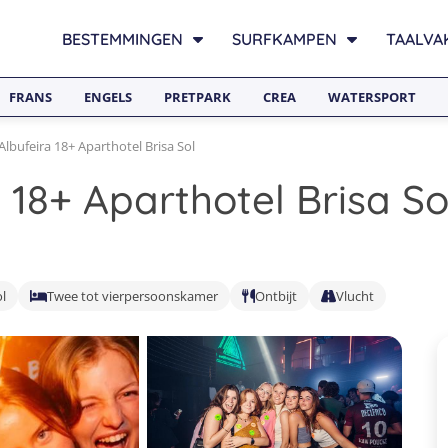
BESTEMMINGEN
SURFKAMPEN
TAALVA
FRANS
ENGELS
PRETPARK
CREA
WATERSPORT
Albufeira 18+ Aparthotel Brisa Sol
 18+ Aparthotel Brisa So
ol
Twee tot vierpersoonskamer
Ontbijt
Vlucht