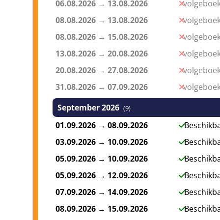
06.08.2026
→
13.08.2026
volgeboek
Deze boottocht zal wederom langs de grotten v
08.08.2026
→
13.08.2026
volgeboek
Click map to enable scroll zoom
trekken om de dolfijnen te spotten. Meerprijs:
46
08.08.2026
→
15.08.2026
volgeboek
13.08.2026
→
20.08.2026
volgeboek
Jetski (per 2)
20.08.2026
→
27.08.2026
volgeboek
Samen met 1 van je vrienden de wateren van Albuf
31.08.2026
→
07.09.2026
volgeboek
halfuur lang zal je gaan varen, jij eerst een k
achterop zit. Meerprijs:
100 euro voor 2 persone
September 2026
(9)
01.09.2026
→
08.09.2026
Beschikb
Parasailing
03.09.2026
→
10.09.2026
Beschikb
Bij parasailen zal je boven het water de lucht 
05.09.2026
→
10.09.2026
Beschikb
fantastisch uitzicht, ook een ervaring die je niet 
05.09.2026
→
12.09.2026
Beschikb
Kayakken
07.09.2026
→
14.09.2026
Beschikb
Met de kayak krijg je de kans om de grote, in
08.09.2026
→
15.09.2026
Beschikb
bekijken. Je zult door verschillende grotten v