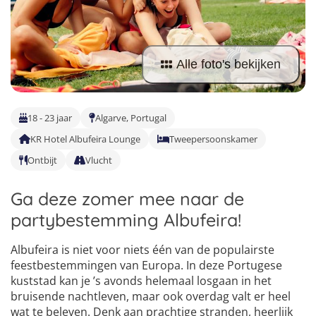
Taalvakanties Nederlands
Malta
Surfkampen Buitenland
Taalvakanties Duits
Nederland
Surfkampen 18+
Taalvakanties Italiaans
Alle foto's bekijken
Buitenland
18 - 23 jaar
Algarve, Portugal
KR Hotel Albufeira Lounge
Tweepersoonskamer
Ontbijt
Vlucht
Ga deze zomer mee naar de
partybestemming Albufeira!
Albufeira is niet voor niets één van de populairste
feestbestemmingen van Europa. In deze Portugese
kuststad kan je ’s avonds helemaal losgaan in het
bruisende nachtleven, maar ook overdag valt er heel
wat te beleven. Denk aan prachtige stranden, heerlijk