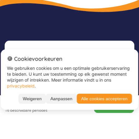
Nieuwsbrief
🍪 Cookievoorkeuren
We gebruiken cookies om u een optimale gebruikerservaring
Meld u nu aan voor onze nieuwsbrief om
te bieden. U kunt uw toestemming op elk gewenst moment
geweldige aanbiedingen te ontvangen en op de
wijzigen of intrekken. Meer informatie vindt u in ons
hoogte te blijven!
privacybeleid
.
Voer hier uw e-mailadres in
*
Weigeren
Aanpassen
Alle cookies accepteren
Vanaf 785 €
BOEK NU
16 beschikbare periodes