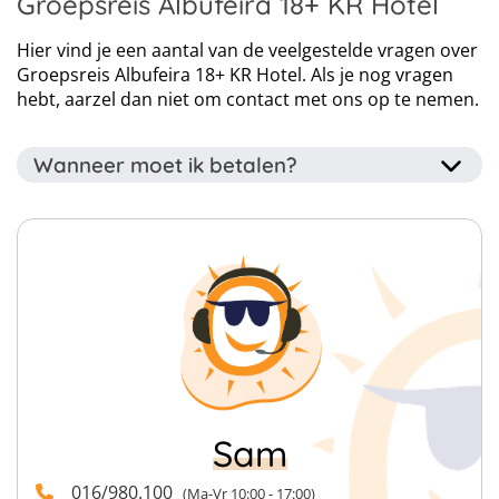
Groepsreis Albufeira 18+ KR Hotel
Hier vind je een aantal van de veelgestelde vragen over
Groepsreis Albufeira 18+ KR Hotel. Als je nog vragen
hebt, aarzel dan niet om contact met ons op te nemen.
Wanneer moet ik betalen?
Het voorschot van 40% van het totaalbedrag dient
binnen drie dagen betaald te worden na het
reserveren van je reis. Je kan je voorschot betalen via je
online account dat je krijgt nadat wij jouw boeking
verwerkt hebben.
Het overige bedrag van 60% van het totaalbedrag
vragen we uiterlijk 56 dagen (8 weken) voor afreis te
betalen.
Sam
016/980.100
(Ma-Vr 10:00 - 17:00)