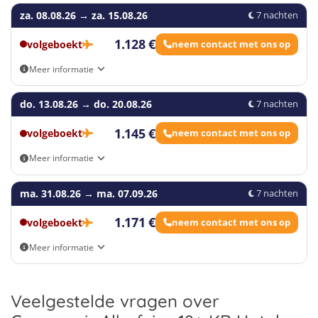
Aankomst- en vertrekmogelijkheden: Eigen vervoer, Brussel
za. 08.08.26
Airport - Zaventem (BRU), Brussel South Charleroi (CRL),
→
za. 15.08.26
7 nachten
Eindhoven
1.128 €
volgeboekt
neem contact met ons op
Meer informatie
Aankomst- en vertrekmogelijkheden: Eigen vervoer, Brussel
do. 13.08.26
Airport - Zaventem (BRU), Brussel South Charleroi (CRL),
→
do. 20.08.26
7 nachten
Eindhoven
1.145 €
volgeboekt
neem contact met ons op
Meer informatie
Aankomst- en vertrekmogelijkheden: Eigen vervoer, Brussel
ma. 31.08.26
Airport - Zaventem (BRU), Brussel South Charleroi (CRL),
→
ma. 07.09.26
7 nachten
Eindhoven
1.171 €
volgeboekt
neem contact met ons op
Meer informatie
Aankomst- en vertrekmogelijkheden: Eigen vervoer, Brussel
Airport - Zaventem (BRU), Brussel South Charleroi (CRL),
Eindhoven
Veelgestelde vragen over