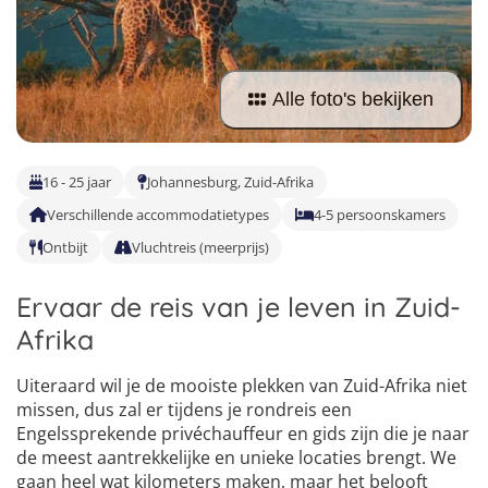
Taalvakanties Nederlands
Malta
Surfkampen Buitenland
Taalvakanties Duits
Nederland
Surfkampen 18+
Taalvakanties Italiaans
Alle foto's bekijken
Buitenland
16 - 25 jaar
Johannesburg, Zuid-Afrika
Verschillende accommodatietypes
4-5 persoonskamers
Ontbijt
Vluchtreis (meerprijs)
Ervaar de reis van je leven in Zuid-
Afrika
Uiteraard wil je de mooiste plekken van Zuid-Afrika niet
missen, dus zal er tijdens je rondreis een
Engelssprekende privéchauffeur en gids zijn die je naar
de meest aantrekkelijke en unieke locaties brengt. We
4
5
gaan heel wat kilometers maken, maar het belooft