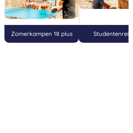
vertrekken vroeg omdat de dieren dan actief zijn en
we dus een goede kans hebben om ze te zien.
Na de safari, rond het middaguur, keren we terug
naar onze lodge om ons op te frissen. Daarna
Zomerkampen 18 plus
Studentenreiz
lunchen we bij een dam met een prachtig uitzicht. Na
de lunch maken we een wandeling in de omgeving en
daarna is er tijd om in de lodge te ontspannen. Er is
ook de optie om een olifantenopvang te bezoeken
voor € 43 per persoon.
's Avonds komen we samen rond het kampvuur en
genieten we van een optreden van een Afrikaanse
dansgroep, die traditionele dansen uitvoert op lokale
muziek. We sluiten de avond af met een traditionele
braai, een soort slow barbecue, waarbij we
kennismaken met de lokale keuken.
Overnachting in Kruger in Chestnut Country Lodge of
vergelijkbare accommodatie.