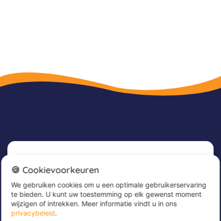
Nieuwsbrief
🍪 Cookievoorkeuren
We gebruiken cookies om u een optimale gebruikerservaring
Meld u nu aan voor onze nieuwsbrief om
te bieden. U kunt uw toestemming op elk gewenst moment
geweldige aanbiedingen te ontvangen en op de
wijzigen of intrekken. Meer informatie vindt u in ons
hoogte te blijven!
privacybeleid
.