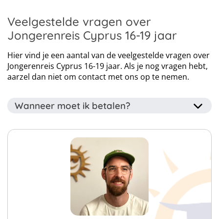
Voorkeursluchthaven Amsterdam-Schiphol (AMS),
Voorkeursluchthaven Brussels-Zaventem (BRU),
Veelgestelde vragen over
Voorkeursluchthaven Charleroi (CRL), Voorkeursluchthaven
Jongerenreis Cyprus 16-19 jaar
Eindhoven (EIN)
Hier vind je een aantal van de veelgestelde vragen over
Jongerenreis Cyprus 16-19 jaar. Als je nog vragen hebt,
aarzel dan niet om contact met ons op te nemen.
Wanneer moet ik betalen?
Het voorschot van 40% van het totaalbedrag dient
binnen drie dagen betaald te worden na het
reserveren van je reis. Je kan je voorschot betalen via je
online account dat je krijgt nadat wij jouw boeking
verwerkt hebben.
Het overige bedrag van 60% van het totaalbedrag
vragen we uiterlijk 56 dagen (8 weken) voor afreis te
betalen.