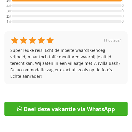
5
1
4
0
3
0
2
0
1
0
11.08.2024
Super leuke reis! Echt de moeite waard! Genoeg 
vrijheid, maar toch toffe monitoren waarbij je altijd 
terecht kan. Wij zaten in een villaatje met 7. (Villa Bash) 
De accommodatie zag er exact uit zoals op de foto’s. 
Echte aanrader!
Deel deze vakantie via WhatsApp