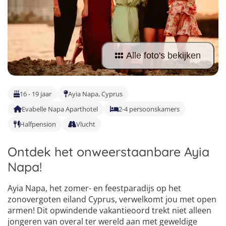
Taalvakanties Nederlands
Malta
Surfkampen Buitenland
Taalvakanties Duits
Nederland
Surfkampen 18+
Taalvakanties Italiaans
Buitenland
Alle foto's bekijken
16 - 19 jaar
Ayia Napa, Cyprus
Evabelle Napa Aparthotel
2-4 persoonskamers
Halfpension
Vlucht
Ontdek het onweerstaanbare Ayia
Napa!
Ayia Napa, het zomer- en feestparadijs op het
zonovergoten eiland Cyprus, verwelkomt jou met open
armen! Dit opwindende vakantieoord trekt niet alleen
4
5
jongeren van overal ter wereld aan met geweldige