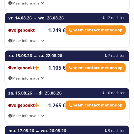
Meer informatie
Aankomst- en vertrekmogelijkheden: Eigen vervoer, Aalst,
vr. 14.08.26
Antwerpen, Geel, Gent, Hasselt, Kortrijk, Leuven, Loppem, Sint-
→
wo. 26.08.26
12 nachten
Niklaas
1.249 €
volgeboekt
neem contact met ons op
Meer informatie
Aankomst- en vertrekmogelijkheden: Eigen vervoer, Aalst,
za. 15.08.26
Antwerpen, Geel, Gent, Hasselt, Kortrijk, Leuven, Loppem, Sint-
→
za. 22.08.26
7 nachten
Niklaas
1.105 €
volgeboekt
neem contact met ons op
Meer informatie
Aankomst- en vertrekmogelijkheden: Eigen vervoer, Brussels
za. 15.08.26
Airport - Zaventem (BRU), Voorkeursluchthaven Brussels South
→
di. 25.08.26
10 nachten
Charleroi Airport (CRL), Voorkeursluchthaven Eindhoven Airport
(EIN)
1.265 €
volgeboekt
neem contact met ons op
Meer informatie
Aankomst- en vertrekmogelijkheden: Eigen vervoer, Brussels
ma. 17.08.26
Airport - Zaventem (BRU), Voorkeursluchthaven Brussels South
→
wo. 26.08.26
9 nachten