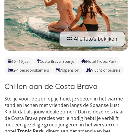
Vind jouw perfecte kamp
Beantwoord een paar korte vragen en wij doen de rest.
Alle foto's bekijken
16 - 19 jaar
Costa Brava, Spanje
Hotel Tropic Park
2-4 persoonskamers
Volpension
Vlucht of busreis
Chillen aan de Costa Brava
Stel je voor: de zon op je huid, je voeten in het warme
zand en lachen met vrienden langs de Spaanse kust.
Klinkt dat als jouw ideale zomer? Dan is deze reis naar
de Costa Brava precies wat je nodig hebt! Je verblijft
met een gezellige groep jongeren in het viersterren
hotel
Tropic Park
, direct aan het strand van het