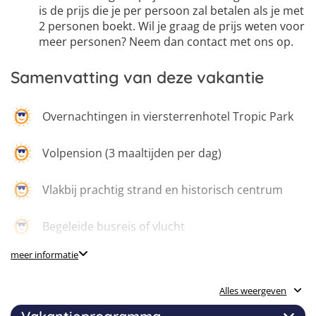
is de prijs die je per persoon zal betalen als je met
2 personen boekt. Wil je graag de prijs weten voor
meer personen? Neem dan contact met ons op.
Samenvatting van deze vakantie
Overnachtingen in viersterrenhotel Tropic Park
Volpension (3 maaltijden per dag)
Vlakbij prachtig strand en historisch centrum
Begeleide busreis of vlucht
meer informatie
Enthousiaste monitoren 24/7 bereikbaar
Alles weergeven
Divers aanbod extra activiteiten, excursies en
events