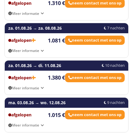
1.310 €
afgelopen
neem contact met ons op
Meer informatie
Aankomst- en vertrekmogelijkheden: Eigen vervoer, Aalst,
za. 01.08.26
Antwerpen, Geel, Gent, Hasselt, Kortrijk, Leuven, Loppem, Sint-
→
za. 08.08.26
7 nachten
Niklaas
1.081 €
afgelopen
neem contact met ons op
Meer informatie
Aankomst- en vertrekmogelijkheden: Eigen vervoer, Brussels
za. 01.08.26
Airport - Zaventem (BRU), Voorkeursluchthaven Brussels South
→
di. 11.08.26
10 nachten
Charleroi Airport (CRL), Voorkeursluchthaven Eindhoven Airport
(EIN)
1.380 €
afgelopen
neem contact met ons op
Meer informatie
Aankomst- en vertrekmogelijkheden: Eigen vervoer, Brussels
ma. 03.08.26
Airport - Zaventem (BRU), Voorkeursluchthaven Brussels South
→
wo. 12.08.26
9 nachten
Charleroi Airport (CRL), Voorkeursluchthaven Eindhoven Airport
(EIN)
1.015 €
afgelopen
neem contact met ons op
Meer informatie