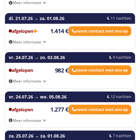
Meer informatie
Aankomst- en vertrekmogelijkheden: Eigen vervoer, Brussels
di. 21.07.26
Airport - Zaventem (BRU), Voorkeursluchthaven Brussels South
→
za. 01.08.26
11 nachten
Charleroi Airport (CRL), Voorkeursluchthaven Eindhoven Airport
(EIN)
1.414 €
afgelopen
neem contact met ons op
Meer informatie
Aankomst- en vertrekmogelijkheden: Eigen vervoer, Brussels
vr. 24.07.26
Airport - Zaventem (BRU), Voorkeursluchthaven Brussels South
→
zo. 02.08.26
9 nachten
Charleroi Airport (CRL), Voorkeursluchthaven Eindhoven Airport
(EIN)
982 €
afgelopen
neem contact met ons op
Meer informatie
Aankomst- en vertrekmogelijkheden: Eigen vervoer, Aalst,
vr. 24.07.26
Antwerpen, Geel, Gent, Hasselt, Kortrijk, Leuven, Loppem, Sint-
→
wo. 05.08.26
12 nachten
Niklaas
1.277 €
afgelopen
neem contact met ons op
Meer informatie
Aankomst- en vertrekmogelijkheden: Eigen vervoer, Aalst,
za. 25.07.26
Antwerpen, Geel, Gent, Hasselt, Kortrijk, Leuven, Loppem, Sint-
→
za. 01.08.26
7 nachten