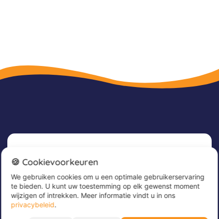
Nieuwsbrief
🍪 Cookievoorkeuren
We gebruiken cookies om u een optimale gebruikerservaring
Meld u nu aan voor onze nieuwsbrief om
te bieden. U kunt uw toestemming op elk gewenst moment
geweldige aanbiedingen te ontvangen en op de
wijzigen of intrekken. Meer informatie vindt u in ons
hoogte te blijven!
privacybeleid
.