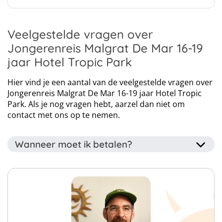
Aankomst- en vertrekmogelijkheden: Eigen vervoer, Brussels
Airport - Zaventem (BRU), Voorkeursluchthaven Brussels South
Charleroi Airport (CRL), Voorkeursluchthaven Eindhoven Airport
Veelgestelde vragen over
(EIN)
Jongerenreis Malgrat De Mar 16-19
jaar Hotel Tropic Park
Hier vind je een aantal van de veelgestelde vragen over
Jongerenreis Malgrat De Mar 16-19 jaar Hotel Tropic
Park. Als je nog vragen hebt, aarzel dan niet om
contact met ons op te nemen.
Wanneer moet ik betalen?
Het voorschot van 40% van het totaalbedrag dient
binnen drie dagen betaald te worden na het
reserveren van je reis. Je kan je voorschot betalen via je
online account dat je krijgt nadat wij jouw boeking
verwerkt hebben.
Het overige bedrag van 60% van het totaalbedrag