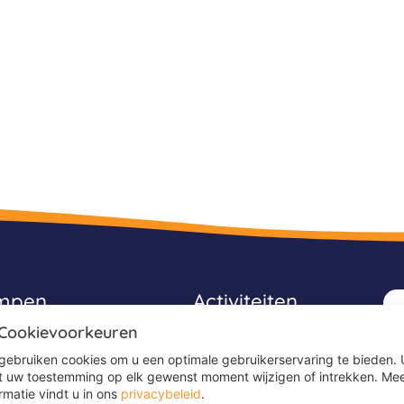
ampen
Activiteiten
 Cookievoorkeuren
Avonturenkampen
gebruiken cookies om u een optimale gebruikerservaring te bieden. 
Game kampen
t uw toestemming op elk gewenst moment wijzigen of intrekken. Me
rmatie vindt u in ons
privacybeleid
.
Ponykampen