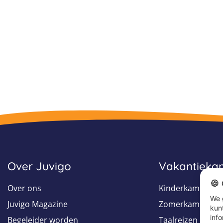
Over Juvigo
Vakantiek
🍪
Over ons
Kinderkampen
We 
Juvigo Magazine
Zomerkampen
kun
info
Begeleider worden
Taalreizen