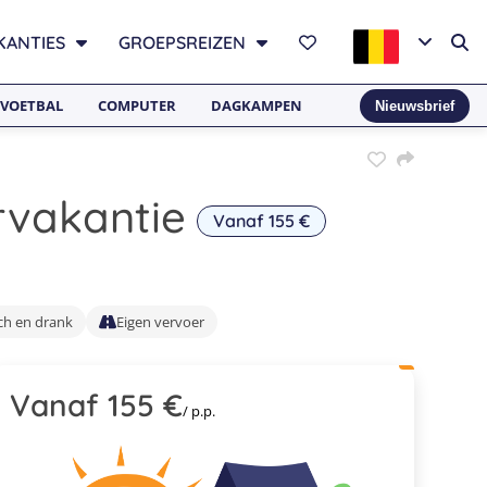
KANTIES
GROEPSREIZEN
VOETBAL
COMPUTER
DAGKAMPEN
Nieuwsbrief
rvakantie
Vanaf 155 €
ch en drank
Eigen vervoer
Vanaf 155 €
/ p.p.