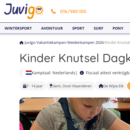
016/980.100
WINTERSPORT
AVONTUUR
SPORT
SURF
PONY
Juvigo
/
Vakantiekampen
/
Meidenkampen 2026
/
Kinder Knutse
Kinder Knutsel Da
Kamptaal: Nederlands
|
Fiscaal attest verkrijg
7 - 14 jaar
Gent, Oost-Vlaanderen
De Wijze Eik