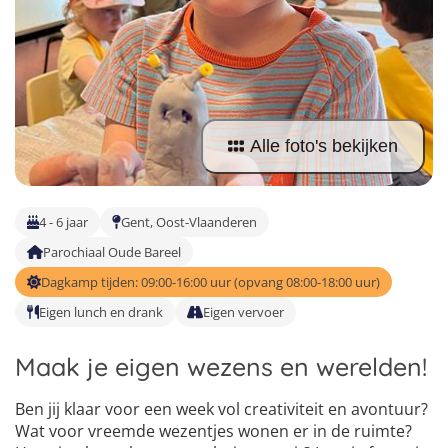
Taalvakanties Nederlands
Malta
Surfkampen Buitenland
Taalvakanties Duits
Nederland
Surfkampen 18+
Taalvakanties Italiaans
Buitenland
Alle foto's bekijken
4 - 6 jaar
Gent, Oost-Vlaanderen
Parochiaal Oude Bareel
Dagkamp tijden: 09:00-16:00 uur (opvang 08:00-18:00 uur)
Eigen lunch en drank
Eigen vervoer
Maak je eigen wezens en werelden!
Ben jij klaar voor een week vol creativiteit en avontuur?
Wat voor vreemde wezentjes wonen er in de ruimte?