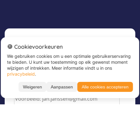
Nieuwsbrief
🍪 Cookievoorkeuren
We gebruiken cookies om u een optimale gebruikerservaring
Meld u nu aan voor onze nieuwsbrief om
te bieden. U kunt uw toestemming op elk gewenst moment
geweldige aanbiedingen te ontvangen en op de
wijzigen of intrekken. Meer informatie vindt u in ons
hoogte te blijven!
privacybeleid
.
Voer hier uw e-mailadres in
*
Weigeren
Aanpassen
Alle cookies accepteren