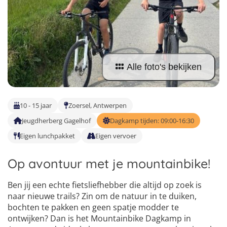
Vind jouw perfecte kamp
Beantwoord een paar korte vragen en wij doen de rest.
Alle foto's bekijken
10 - 15 jaar
Zoersel, Antwerpen
Jeugdherberg Gagelhof
Dagkamp tijden: 09:00-16:30
Eigen lunchpakket
Eigen vervoer
Op avontuur met je mountainbike!
Ben jij een echte fietsliefhebber die altijd op zoek is
naar nieuwe trails? Zin om de natuur in te duiken,
bochten te pakken en geen spatje modder te
ontwijken? Dan is het Mountainbike Dagkamp in