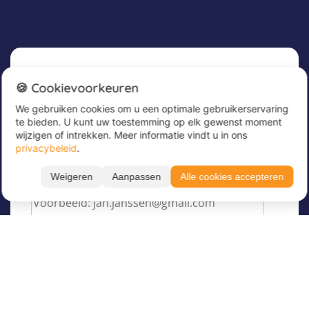
Nieuwsbrief
🍪 Cookievoorkeuren
We gebruiken cookies om u een optimale gebruikerservaring
Meld u nu aan voor onze nieuwsbrief om
te bieden. U kunt uw toestemming op elk gewenst moment
geweldige aanbiedingen te ontvangen en op de
wijzigen of intrekken. Meer informatie vindt u in ons
hoogte te blijven!
privacybeleid
.
Voer hier uw e-mailadres in
*
Weigeren
Aanpassen
Alle cookies accepteren