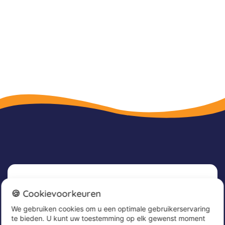
Nieuwsbrief
🍪 Cookievoorkeuren
We gebruiken cookies om u een optimale gebruikerservaring
Meld u nu aan voor onze nieuwsbrief om
te bieden. U kunt uw toestemming op elk gewenst moment
geweldige aanbiedingen te ontvangen en op de