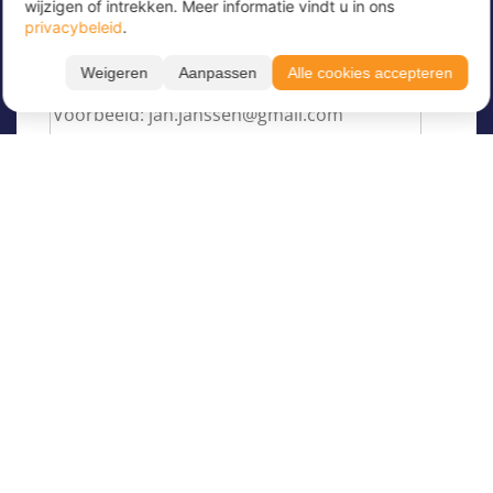
wijzigen of intrekken. Meer informatie vindt u in ons
hoogte te blijven!
privacybeleid
.
Voer hier uw e-mailadres in
*
Weigeren
Aanpassen
Alle cookies accepteren
Over Juvigo
Over ons
Vakantiekampen
Juvigo Magazine
Kinderkampen
Activiteiten
Begeleider worden
Zomerkampen
Reisverzekeringen