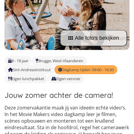
Taalvakanties Nederlands
Malta
Surfkampen Buitenland
Taalvakanties Duits
Nederland
Surfkampen 18+
Taalvakanties Italiaans
Buitenland
Alle foto's bekijken
8 - 18 jaar
Brugge, West-Vlaanderen
Sint-Andreasinstituut
Dagkamp tijden: 09:00 - 16:30
Eigen lunchpakket
Eigen vervoer
Jouw zomer achter de camera!
Deze zomervakantie maak jij van ideeën echte video’s.
In het Movie Makers video dagkamp leer je filmen,
scènes opbouwen en monteren tot een knallend
eindresultaat. Sta in de hoofdrol, regel het camerawerk