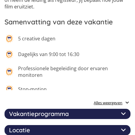
of neem de leiding als regisseur, jij bepaalt hoe jouw
film eruitziet.
Samenvatting van deze vakantie
5 creative dagen
Dagelijks van 9:00 tot 16:30
Professionele begeleiding door ervaren
monitoren
Stop-motion
Alles weergeven
Drone besturen
Vakantieprogramma
Film met de nieuwste gear
Locatie
Tijdens het movie makers video dagkamp zit het