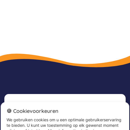
Nieuwsbrief
🍪 Cookievoorkeuren
We gebruiken cookies om u een optimale gebruikerservaring
Meld u nu aan voor onze nieuwsbrief om
te bieden. U kunt uw toestemming op elk gewenst moment
geweldige aanbiedingen te ontvangen en op de