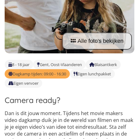
Taalvakanties Nederlands
Malta
Surfkampen Buitenland
Taalvakanties Duits
Nederland
Surfkampen 18+
Taalvakanties Italiaans
Buitenland
Alle foto's bekijken
8 - 18 jaar
Gent, Oost-Vlaanderen
Blaisantkerk
Dagkamp tijden: 09:00 - 16:30
Eigen lunchpakket
Eigen vervoer
Camera ready?
Dan is dit jouw moment. Tijdens het movie makers
video dagkamp duik je in de wereld van filmen en maak
je je eigen video’s van idee tot eindresultaat. Sta zelf
voor de camera in een actiefilm of neem plaats in de