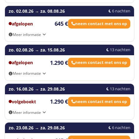
Eigen vervoer
Alternatieve sportkampen in
zo. 02.08.26
→
za. 08.08.26
6 nachten
Vught!
645 €
afgelopen
neem contact met ons op
Bij Health City Vught kun je deelnemen aan
Meer informatie
verschillende sportkampen, zoals
hockey
,
tennis
,
Eigen vervoer
padel
of een
voetbal
kamp. Zo kun je samen met je
zo. 02.08.26
→
za. 15.08.26
13 nachten
vrienden en familie op kamp!
1.290 €
afgelopen
neem contact met ons op
Deze reis wordt georganiseerd in samenwerking met SimonSPORT.
Meer informatie
Eigen vervoer
zo. 16.08.26
→
za. 29.08.26
13 nachten
1.290 €
volgeboekt
neem contact met ons op
Meer informatie
Eigen vervoer
zo. 23.08.26
→
za. 29.08.26
6 nachten