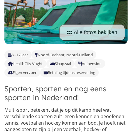
Vind jouw perfecte kamp
Beantwoord een paar korte vragen en wij doen de rest.
Alle foto's bekijken
8 - 17 jaar
Noord-Brabant, Noord-Holland
HealthCity Vught
Slaapzaal
Volpension
Eigen vervoer
Betaling tijdens reservering
Sporten, sporten en nog eens
sporten in Nederland!
Multi-sport betekent dat je op dit kamp heel wat
verschillende sporten zult leren kennen en beoefenen:
tennis, voetbal en hockey komen aan bod. Je hoeft niet
aangesloten te zijn bij een voetbal-, hockey- of