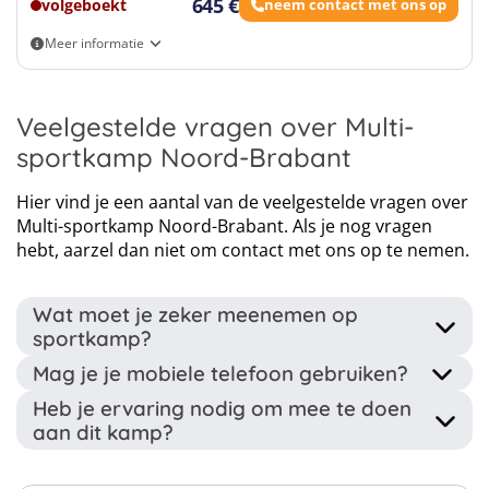
645 €
volgeboekt
neem contact met ons op
Meer informatie
Eigen vervoer
Veelgestelde vragen over Multi-
sportkamp Noord-Brabant
Hier vind je een aantal van de veelgestelde vragen over
Multi-sportkamp Noord-Brabant. Als je nog vragen
hebt, aarzel dan niet om contact met ons op te nemen.
Wat moet je zeker meenemen op
sportkamp?
Mag je je mobiele telefoon gebruiken?
Uiterst een aantal weken voor de start van het kamp
Heb je ervaring nodig om mee te doen
krijg je alle verdere informatie en de paklijst
Je telefoon mag mee op kamp, maar je mag deze enkel
aan dit kamp?
toegestuurd. Dit is wat je zeker niet moet vergeten om
gebruiken tijdens vrije momenten. Dus niet tijdens
mee te nemen op sportkamp:
gemeenschappelijke activiteiten en sport.
Nee zeker niet! Het kamp en de trainers zijn ingesteld