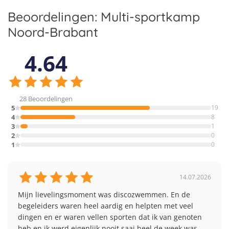
Beoordelingen: Multi-sportkamp
Noord-Brabant
4.64
28 Beoordelingen
5
19
4
8
3
1
2
0
1
0
14.07.2026
Mijn lievelingsmoment was discozwemmen. En de 
begeleiders waren heel aardig en helpten met veel 
dingen en er waren vellen sporten dat ik van genoten 
heb en ik werd eigenlijk nooit saai heel de week was 