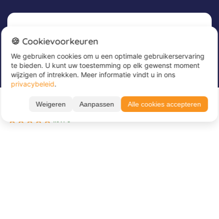
Nieuwsbrief
🍪 Cookievoorkeuren
We gebruiken cookies om u een optimale gebruikerservaring
Meld u nu aan voor onze nieuwsbrief om
te bieden. U kunt uw toestemming op elk gewenst moment
geweldige aanbiedingen te ontvangen en op de
wijzigen of intrekken. Meer informatie vindt u in ons
hoogte te blijven!
Alle periodes ➔
privacybeleid
.
16.08. – 22.08.26
Voer hier uw e-mailadres in
*
Weigeren
Aanpassen
Alle cookies accepteren
645 €
BOEK NU
6 nachten
4.64 / 5
Over Juvigo