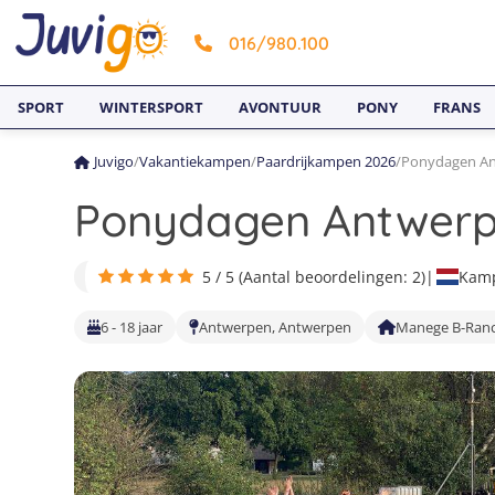
016/980.100
SPORT
WINTERSPORT
AVONTUUR
PONY
FRANS
Juvigo
/
Vakantiekampen
/
Paardrijkampen 2026
/
Ponydagen An
Ponydagen Antwerp
5 / 5 (Aantal beoordelingen: 2)
|
Kamp
6 - 18 jaar
Antwerpen, Antwerpen
Manege B-Ran
1
4
7
2
5
3
6