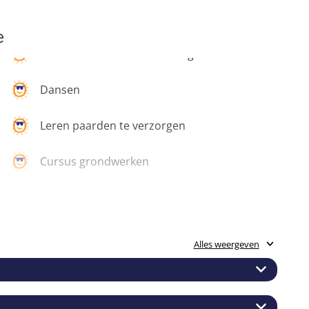
e
Dansen
Leren paarden te verzorgen
Cursus grondwerken
Alles weergeven
twee keer paard. De lessen worden afgestemd op jouw