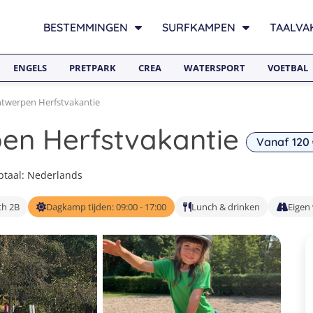
BESTEMMINGEN
SURFKAMPEN
TAALVA
ENGELS
PRETPARK
CREA
WATERSPORT
VOETBAL
twerpen Herfstvakantie
en Herfstvakantie
Vanaf 120
taal: Nederlands
ch 2B
Dagkamp tijden: 09:00 - 17:00
Lunch & drinken
Eigen