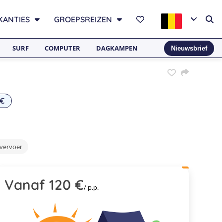
KANTIES
GROEPSREIZEN
SURF
COMPUTER
DAGKAMPEN
Nieuwsbrief
 €
 vervoer
Vanaf 120 €
/ p.p.