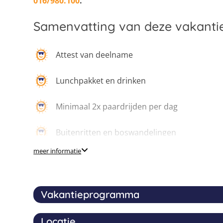
016/980.100
.
Samenvatting van deze vakanti
Attest van deelname
Lunchpakket en drinken
Minimaal 2x paardrijden per dag
Buitenritten en boswandelingen
meer informatie
Vakantieprogramma
Locatie
Tijdens het dagkamp rijd je elke dag minstens 