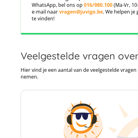
WhatsApp, bel ons op
016/980.100
(Ma-Vr, 10
We werken al jaren samen met onze verzek
e-mail naar
vragen@juvigo.be
. We helpen je 
verzekeringsmaatschappij die oplossingen op
te vinden!
klantenservice en snelle schadeafhandeling hebb
kunnen helpen.
Click map to enable scroll zoom
Veelgestelde vragen ove
Hier vind je een aantal van de veelgestelde vrage
nemen.