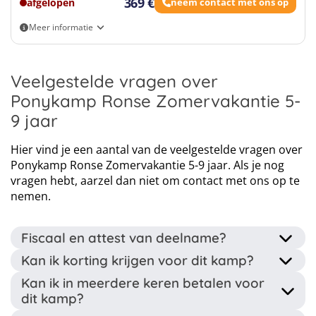
369 €
afgelopen
neem contact met ons op
Meer informatie
Eigen vervoer
Veelgestelde vragen over
Ponykamp Ronse Zomervakantie 5-
9 jaar
Hier vind je een aantal van de veelgestelde vragen over
Ponykamp Ronse Zomervakantie 5-9 jaar. Als je nog
vragen hebt, aarzel dan niet om contact met ons op te
nemen.
Fiscaal en attest van deelname?
Kan ik korting krijgen voor dit kamp?
Dit kamp wordt georganiseerd door een erkende
Kan ik in meerdere keren betalen voor
jeugdorganisatie dus na afloop krijg je een attest van
Gezinskorting: Vanaf de tweede inschrijving voor
dit kamp?
deelname. Ook ontvang je een fiscaal attest wanneer je
hetzelfde gezin, tijdens hetzelfde kalenderjaar, kan u
gedurende het kamp jonger dan 14 bent. Deze attesten