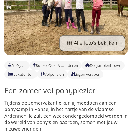
Taalvakanties Nederlands
Malta
Surfkampen Buitenland
Taalvakanties Duits
Nederland
Surfkampen 18+
Taalvakanties Italiaans
Buitenland
Alle foto's bekijken
5 - 9 jaar
Ronse, Oost-Vlaanderen
De ijsmolenhoeve
Luxetenten
Volpension
Eigen vervoer
Een zomer vol ponyplezier
Tijdens de zomervakantie kun jij meedoen aan een
ponykamp in Ronse, in het hartje van de Vlaamse
Ardennen! Je zult een week ondergedompeld worden in
de wereld van pony's en paarden, samen met jouw
nieuwe vrienden.