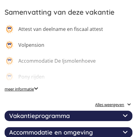
Samenvatting van deze vakantie
Attest van deelname en fiscaal attest
Volpension
Accommodatie De Ijsmolenhoeve
Pony rijden
meer informatie
Theorie over pony’s en paarden
Alles weergeven
Pony’s voeden en verzorgen
Vakantieprogramma
Sport en spel
Accommodatie en omgeving
Op manège Beaufaux zullen we jou alle kneepjes van