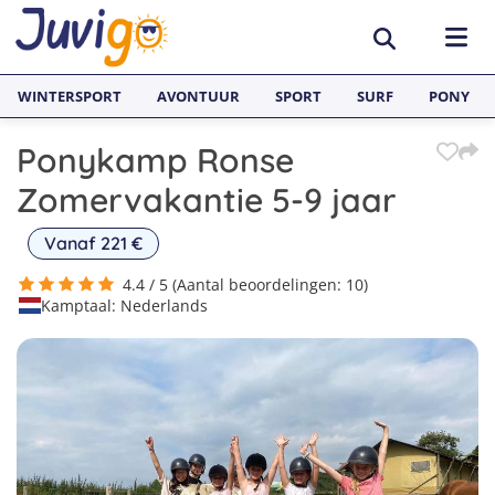
WINTERSPORT
AVONTUUR
SPORT
SURF
PONY
Ponykamp Ronse
BESTEMMINGEN
Zomervakantie 5-9 jaar
België
SURFKAMPEN
Vanaf 221 €
Spanje
Surfkampen België
TAALVAKANTIES
4.4 / 5 (Aantal beoordelingen: 10)
Kamptaal: Nederlands
Duitsland
Surfkampen Frankrijk
Alle Juvigo Taalreizen
GROEPSREIZEN
Zweden
Surfkampen Spanje
Taalvakanties Frans
Jongeren
Portugal
Surfkampen Portugal
Taalvakanties Engels
Jongvolwassenen
Frankrijk
Surfkampen Nederland
Taalvakanties Spaans
Volwassenen
Italië
Surfkampen Sri Lanka