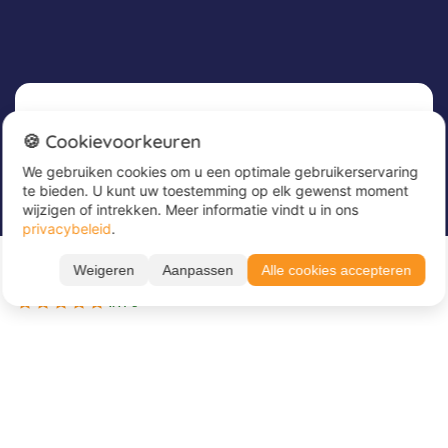
Nieuwsbrief
🍪 Cookievoorkeuren
We gebruiken cookies om u een optimale gebruikerservaring
Meld u nu aan voor onze nieuwsbrief om
te bieden. U kunt uw toestemming op elk gewenst moment
geweldige aanbiedingen te ontvangen en op de
wijzigen of intrekken. Meer informatie vindt u in ons
hoogte te blijven!
privacybeleid
.
Vanaf 369 €
Voer hier uw e-mailadres in
*
Weigeren
Aanpassen
Alle cookies accepteren
BOEK NU
3 beschikbare periodes
4.4 / 5