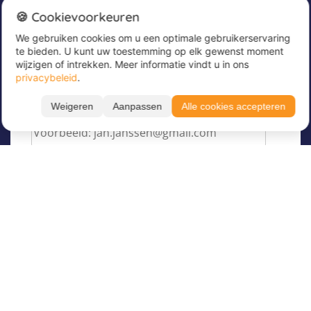
Nieuwsbrief
🍪 Cookievoorkeuren
We gebruiken cookies om u een optimale gebruikerservaring
Meld u nu aan voor onze nieuwsbrief om
te bieden. U kunt uw toestemming op elk gewenst moment
geweldige aanbiedingen te ontvangen en op de
wijzigen of intrekken. Meer informatie vindt u in ons
hoogte te blijven!
privacybeleid
.
Voer hier uw e-mailadres in
*
Weigeren
Aanpassen
Alle cookies accepteren
Over Juvigo
Over ons
Vakantiekampen