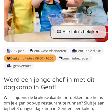
Taalvakanties Nederlands
Malta
Surfkampen Buitenland
Taalvakanties Duits
Nederland
Surfkampen 18+
Taalvakanties Italiaans
Buitenland
Alle foto's bekijken
8 - 12 jaar
Gent, Oost-Vlaanderen
Gent Table d'Alix
Dagkamp tijden: 09:00 - 16:00
Lunch inbegrepen
Eigen vervoer
Word een jonge chef in met dit
dagkamp in Gent!
Wil jij tijdens de krokusvakantie ontdekken hoe het is
om je eigen pop-up restaurant te runnen? Sluit je aan
4
bij het 3-daagse dagkamp in Gent en leer koken,
5