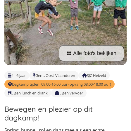
Taalvakanties Nederlands
Malta
Surfkampen Buitenland
Taalvakanties Duits
Nederland
Surfkampen 18+
Taalvakanties Italiaans
Buitenland
Alle foto's bekijken
4 - 6 jaar
Gent, Oost-Vlaanderen
SJC Heiveld
Dagkamp tijden: 09:00-16:00 uur (opvang 08:00-18:00 uur)
Eigen lunch en drank
Eigen vervoer
Bewegen en plezier op dit
dagkamp!
Spring, huppel, rol en dans mee als een echte