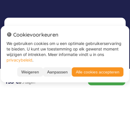
Nieuwsbrief
🍪 Cookievoorkeuren
We gebruiken cookies om u een optimale gebruikerservaring
Meld u nu aan voor onze nieuwsbrief om
te bieden. U kunt uw toestemming op elk gewenst moment
geweldige aanbiedingen te ontvangen en op de
wijzigen of intrekken. Meer informatie vindt u in ons
hoogte te blijven!
privacybeleid
.
Alle periodes ➔
Voer hier uw e-mailadres in
*
Weigeren
Aanpassen
Alle cookies accepteren
10.08. – 14.08.26
BOEK NU
155 €
5 dagen