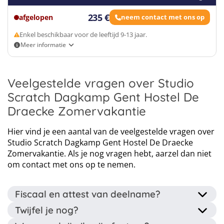
Dagkamp tijden: 09:00-16:00
235 €
afgelopen
neem contact met ons op
13
Enkel beschikbaar voor de leeftijd 9-13 jaar.
14
Meer informatie
15
Enkel beschikbaar voor de leeftijd 9-13 jaar.
Eigen vervoer
Dagkamp - zonder overnachting
Veelgestelde vragen over Studio
Dagkamp tijden: 09:00-16:00
Scratch Dagkamp Gent Hostel De
Draecke Zomervakantie
Hier vind je een aantal van de veelgestelde vragen over
Studio Scratch Dagkamp Gent Hostel De Draecke
Zomervakantie. Als je nog vragen hebt, aarzel dan niet
om contact met ons op te nemen.
Fiscaal en attest van deelname?
Twijfel je nog?
Dit kamp wordt georganiseerd door een erkende