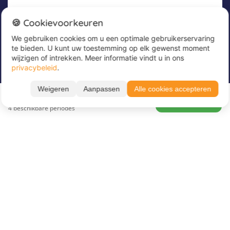
Nieuwsbrief
🍪 Cookievoorkeuren
We gebruiken cookies om u een optimale gebruikerservaring
Meld u nu aan voor onze nieuwsbrief om
te bieden. U kunt uw toestemming op elk gewenst moment
geweldige aanbiedingen te ontvangen en op de
wijzigen of intrekken. Meer informatie vindt u in ons
hoogte te blijven!
privacybeleid
.
Voer hier uw e-mailadres in
*
Weigeren
Aanpassen
Alle cookies accepteren
Vanaf 235 €
BOEK NU
4 beschikbare periodes
Over Juvigo
Over ons
Vakantiekampen