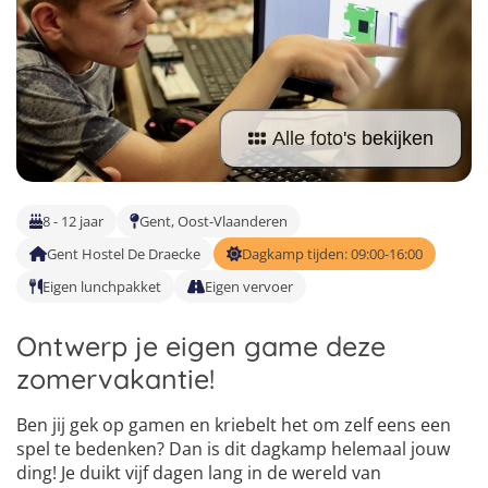
Taalvakanties Nederlands
Malta
Surfkampen Buitenland
Taalvakanties Duits
Nederland
Surfkampen 18+
Taalvakanties Italiaans
Buitenland
Alle foto's bekijken
8 - 12 jaar
Gent, Oost-Vlaanderen
Gent Hostel De Draecke
Dagkamp tijden: 09:00-16:00
Eigen lunchpakket
Eigen vervoer
Ontwerp je eigen game deze
zomervakantie!
Ben jij gek op gamen en kriebelt het om zelf eens een
spel te bedenken? Dan is dit dagkamp helemaal jouw
4
ding! Je duikt vijf dagen lang in de wereld van
5